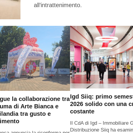
all’intrattenimento.
Igd Siiq: primo semes
gue la collaborazione tra
2026 solido con una c
uma di Arte Bianca e
costante
ilandia tra gusto e
timento
Il CdA di Igd – Immobiliare 
Distribuzione Siiq ha esamin
anca annuncia la riconferma per