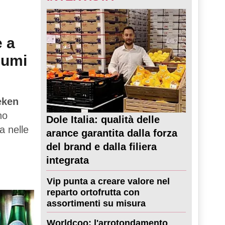
e a
sumi
eken
no
Dole Italia: qualità delle
a nelle
arance garantita dalla forza
del brand e dalla filiera
integrata
Vip punta a creare valore nel
reparto ortofrutta con
assortimenti su misura
Worldcoo: l'arrotondamento