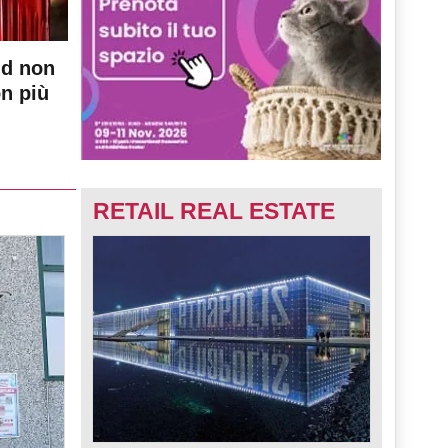
nd non
on più
RETAIL REAL ESTATE