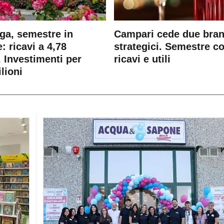
ga, semestre in
Campari cede due bra
: ricavi a 4,78
strategici. Semestre c
. Investimenti per
ricavi e utili
lioni