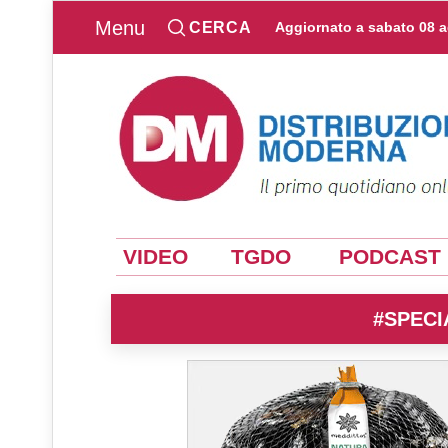
Menu
CERCA
Aggiornato a
sabato 08 
VIDEO
TGDO
PODCAST
#SPECI