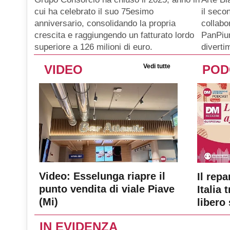
il seco
cui ha celebrato il suo 75esimo
collabo
anniversario, consolidando la propria
PanPiu
crescita e raggiungendo un fatturato lordo
diverti
superiore a 126 milioni di euro.
VIDEO
Vedi tutte
POD
Video: Esselunga riapre il
Il repa
punto vendita di viale Piave
Italia 
(Mi)
libero 
IN EVIDENZA