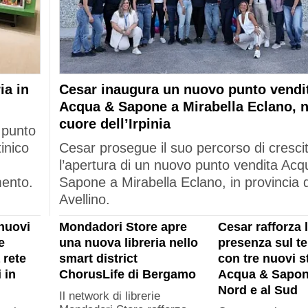
ia in
Cesar inaugura un nuovo punto vendi
Acqua & Sapone a Mirabella Eclano, n
cuore dell’Irpinia
 punto
tinico
Cesar prosegue il suo percorso di cresci
l’apertura di un nuovo punto vendita Acq
mento.
Sapone a Mirabella Eclano, in provincia d
Avellino.
nuovi
Mondadori Store apre
Cesar rafforza 
e
una nuova libreria nello
presenza sul ter
 rete
smart district
con tre nuovi s
 in
ChorusLife di Bergamo
Acqua & Sapon
Nord e al Sud
Il network di librerie