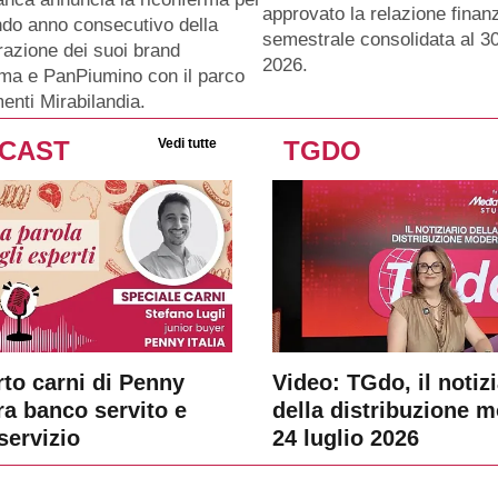
approvato la relazione finanz
ndo anno consecutivo della
semestrale consolidata al 3
razione dei suoi brand
2026.
ma e PanPiumino con il parco
menti Mirabilandia.
CAST
Vedi tutte
TGDO
rto carni di Penny
Video: TGdo, il notizi
tra banco servito e
della distribuzione 
servizio
24 luglio 2026