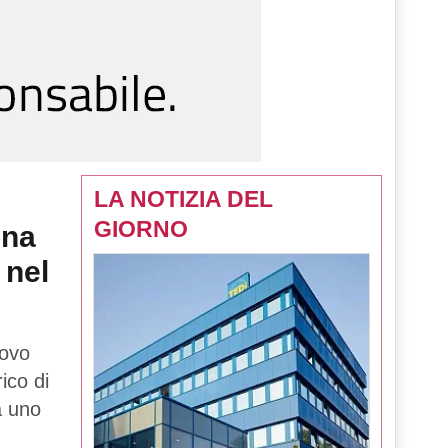
LA NOTIZIA DEL
GIORNO
una
 nel
uovo
rico di
tà uno