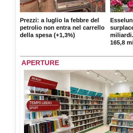
Prezzi: a luglio la febbre del
Esselun
petrolio non entra nel carrello
surplace
della spesa (+1,3%)
miliardi
165,8 mi
APERTURE