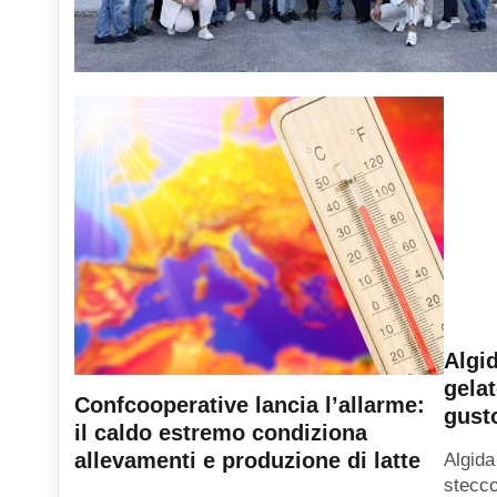
Algid
gelat
Confcooperative lancia l’allarme:
gusto
il caldo estremo condiziona
allevamenti e produzione di latte
Algida
stecco