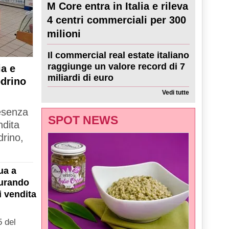
M Core entra in Italia e rileva
4 centri commerciali per 300
milioni
Il commercial real estate italiano
raggiunge un valore record di 7
a e
miliardi di euro
odrino
Vedi tutte
resenza
SPOT NEWS
ndita
drino,
ua a
gurando
i vendita
 del