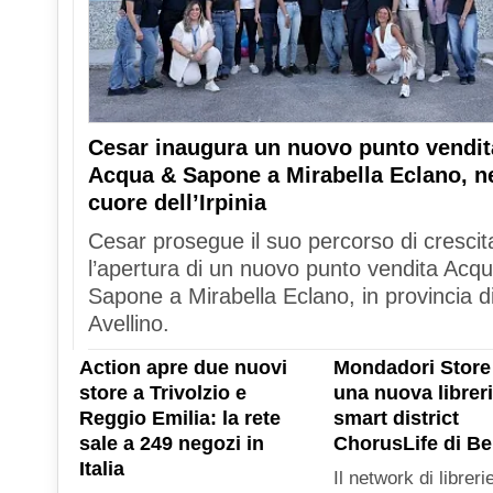
Cesar inaugura un nuovo punto vendit
Acqua & Sapone a Mirabella Eclano, n
cuore dell’Irpinia
Cesar prosegue il suo percorso di crescit
l’apertura di un nuovo punto vendita Acq
Sapone a Mirabella Eclano, in provincia d
Avellino.
Action apre due nuovi
Mondadori Store
store a Trivolzio e
una nuova libreri
Reggio Emilia: la rete
smart district
sale a 249 negozi in
ChorusLife di B
Italia
Il network di libreri