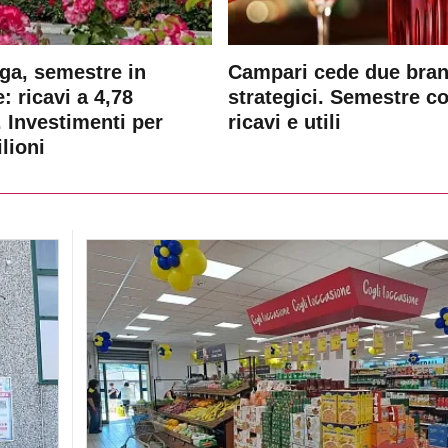
ga, semestre in
Campari cede due bra
: ricavi a 4,78
strategici. Semestre c
. Investimenti per
ricavi e utili
lioni