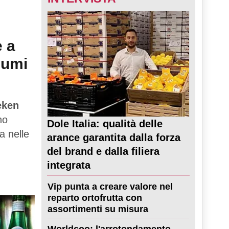
e a
sumi
eken
no
Dole Italia: qualità delle
a nelle
arance garantita dalla forza
del brand e dalla filiera
integrata
Vip punta a creare valore nel
reparto ortofrutta con
assortimenti su misura
Worldcoo: l'arrotondamento