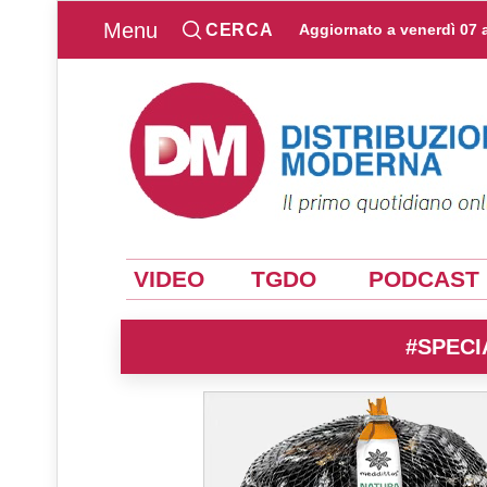
Menu
CERCA
Aggiornato a
venerdì 07 
VIDEO
TGDO
PODCAST
#SPECI