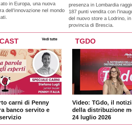
zato in Europa, una nuova
presenza in Lombardia ragg
era dell'innovazione nel mondo
187 punti vendita con l'inau
ati.
del nuovo store a Lodrino, in
provincia di Brescia.
CAST
Vedi tutte
TGDO
rto carni di Penny
Video: TGdo, il notizi
tra banco servito e
della distribuzione 
servizio
24 luglio 2026