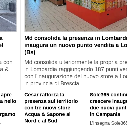
a
Md consolida la presenza in Lombardi
el
inaugura un nuovo punto vendita a L
(Bs)
a con
Md consolida ulteriormente la propria p
ua &
in Lombardia raggiungendo 187 punti ve
i
con l'inaugurazione del nuovo store a Lo
in provincia di Brescia.
 apre
Cesar rafforza la
Sole365 contin
a nello
presenza sul territorio
crescere inau
con tre nuovi store
due nuovi punt
ergamo
Acqua & Sapone al
in Campania
Nord e al Sud
e
L’insegna Sole365