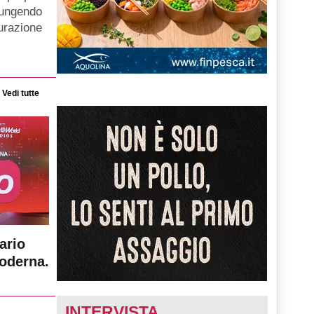
iungendo
gurazione
Vedi tutte
ario
moderna.
INTERVISTA