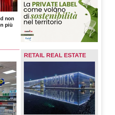
nd non
on più
RETAIL REAL ESTATE