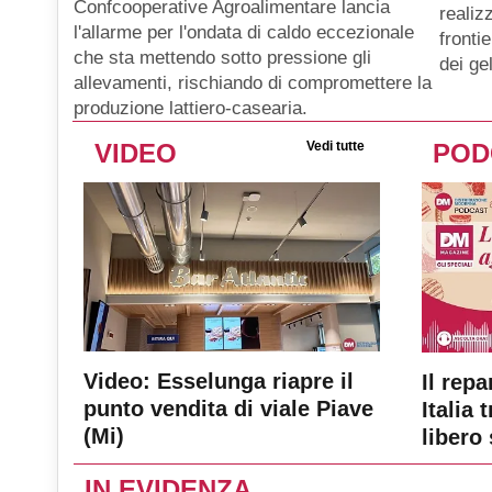
Confcooperative Agroalimentare lancia
realiz
l'allarme per l'ondata di caldo eccezionale
fronti
che sta mettendo sotto pressione gli
dei gel
allevamenti, rischiando di compromettere la
produzione lattiero-casearia.
VIDEO
Vedi tutte
POD
Video: Esselunga riapre il
Il repa
punto vendita di viale Piave
Italia 
(Mi)
libero 
IN EVIDENZA