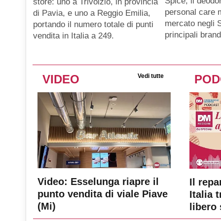
Spice, il deodo
store: uno a Trivolzio, in provincia
personal care m
di Pavia, e uno a Reggio Emilia,
mercato negli St
portando il numero totale di punti
principali brand
vendita in Italia a 249.
VIDEO
Vedi tutte
POD
Video: Esselunga riapre il
Il repa
punto vendita di viale Piave
Italia 
(Mi)
libero 