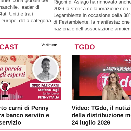
rante icona globale del
Rigoni di Asiago ha rinnovato anche 
aschile, leader di
2026 la storica collaborazione con
ati Uniti e tra i
Legambiente in occasione della 38ª
 europei della categoria.
di Festambiente, la manifestazione
nazionale dell’associazione ambien
CAST
Vedi tutte
TGDO
rto carni di Penny
Video: TGdo, il notizi
tra banco servito e
della distribuzione 
servizio
24 luglio 2026