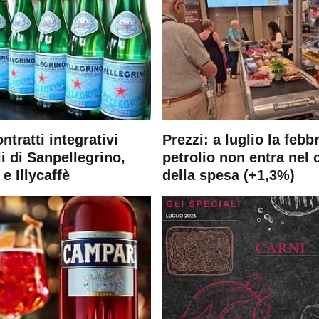
ontratti integrativi
Prezzi: a luglio la febb
i di Sanpellegrino,
petrolio non entra nel 
e Illycaffè
della spesa (+1,3%)