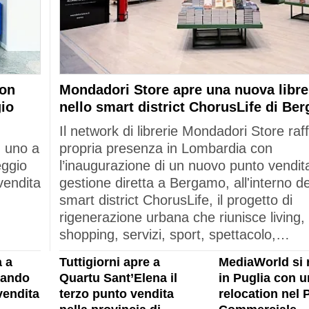
con
Mondadori Store apre una nuova libre
gio
nello smart district ChorusLife di Be
Il network di librerie Mondadori Store raf
: uno a
propria presenza in Lombardia con
eggio
l’inaugurazione di un nuovo punto vendita
vendita
gestione diretta a Bergamo, all'interno de
smart district ChorusLife, il progetto di
rigenerazione urbana che riunisce living,
shopping, servizi, sport, spettacolo,…
 a
Tuttigiorni apre a
MediaWorld si 
rando
Quartu Sant’Elena il
in Puglia con u
vendita
terzo punto vendita
relocation nel 