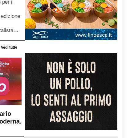
per il
 edizione
talista…
Vedi tutte
ario
moderna.