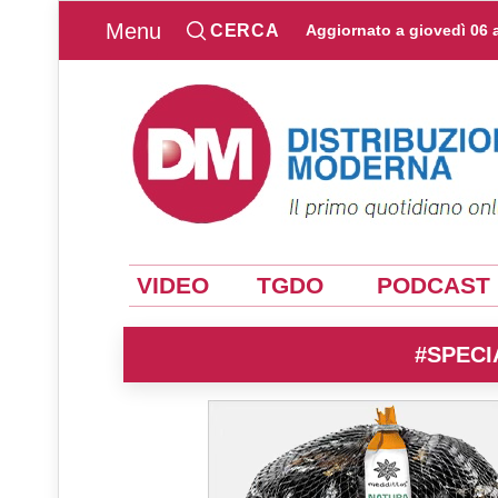
Menu
CERCA
Aggiornato a
giovedì 06 
VIDEO
TGDO
PODCAST
#SPECI