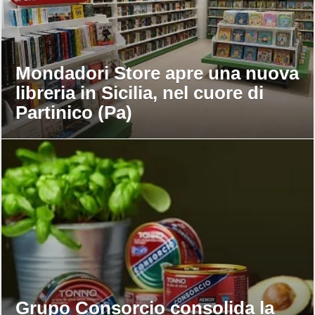
Mondadori Store apre una nuova
libreria in Sicilia, nel cuore di
Partinico (Pa)
Grupo Consorcio consolida la