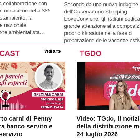
a collaborazione con
Secondo da una nuova indagine
n occasione della 38ª
dell’Osservatorio Shopping
stambiente, la
DoveConviene, gli italiani dedic
e nazionale
grande attenzione alla composiz
ione ambientalista…
proprio kit salute nella fase di
preparazione delle vacanze esti
CAST
Vedi tutte
TGDO
rto carni di Penny
Video: TGdo, il notizi
tra banco servito e
della distribuzione 
servizio
24 luglio 2026