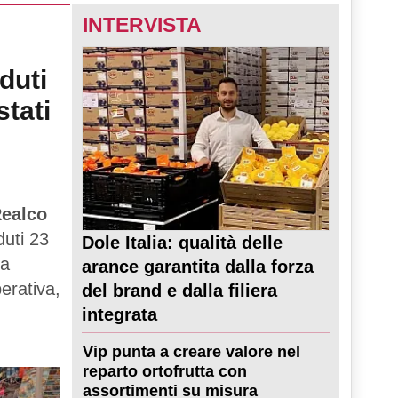
INTERVISTA
duti
stati
ealco
duti 23
Dole Italia: qualità delle
ta
arance garantita dalla forza
perativa,
del brand e dalla filiera
integrata
Vip punta a creare valore nel
reparto ortofrutta con
assortimenti su misura