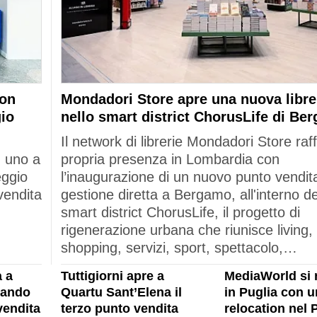
con
Mondadori Store apre una nuova libre
gio
nello smart district ChorusLife di Be
Il network di librerie Mondadori Store raf
: uno a
propria presenza in Lombardia con
eggio
l’inaugurazione di un nuovo punto vendita
vendita
gestione diretta a Bergamo, all'interno de
smart district ChorusLife, il progetto di
rigenerazione urbana che riunisce living,
shopping, servizi, sport, spettacolo,…
 a
Tuttigiorni apre a
MediaWorld si 
rando
Quartu Sant’Elena il
in Puglia con u
vendita
terzo punto vendita
relocation nel 