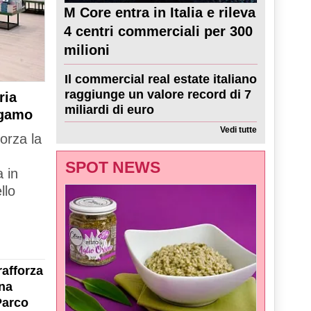
M Core entra in Italia e rileva
4 centri commerciali per 300
milioni
Il commercial real estate italiano
raggiunge un valore record di 7
ria
miliardi di euro
rgamo
Vedi tutte
forza la
SPOT NEWS
 in
llo
rafforza
na
Parco