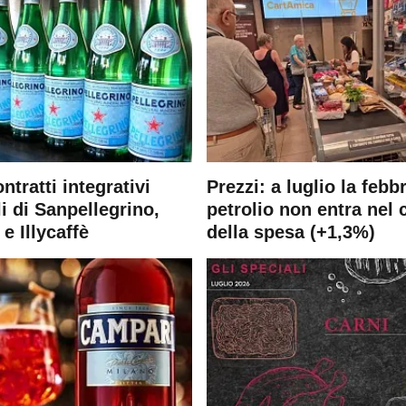
ontratti integrativi
Prezzi: a luglio la febb
i di Sanpellegrino,
petrolio non entra nel 
e Illycaffè
della spesa (+1,3%)