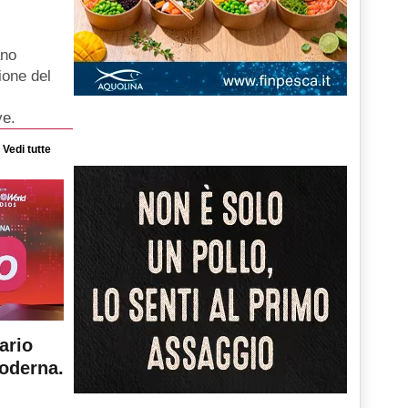
ano
ione del
ve.
Vedi tutte
ario
moderna.