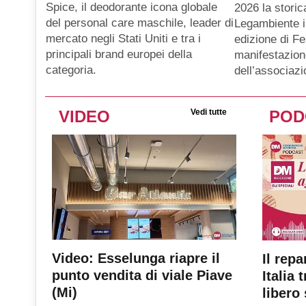
Spice, il deodorante icona globale
2026 la storic
del personal care maschile, leader di
Legambiente i
mercato negli Stati Uniti e tra i
edizione di Fe
principali brand europei della
manifestazion
categoria.
dell’associaz
VIDEO
Vedi tutte
POD
Video: Esselunga riapre il
Il repa
punto vendita di viale Piave
Italia 
(Mi)
libero 