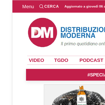
Menu
CERCA
Aggiornato a
giovedì 06 
VIDEO
TGDO
PODCAST
#SPECI