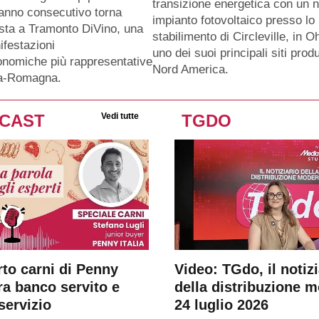
transizione energetica con un 
anno consecutivo torna
impianto fotovoltaico presso lo
sta a Tramonto DiVino, una
stabilimento di Circleville, in O
ifestazioni
uno dei suoi principali siti produ
nomiche più rappresentative
Nord America.
ia-Romagna.
CAST
Vedi tutte
TGDO
rto carni di Penny
Video: TGdo, il notizi
tra banco servito e
della distribuzione 
servizio
24 luglio 2026