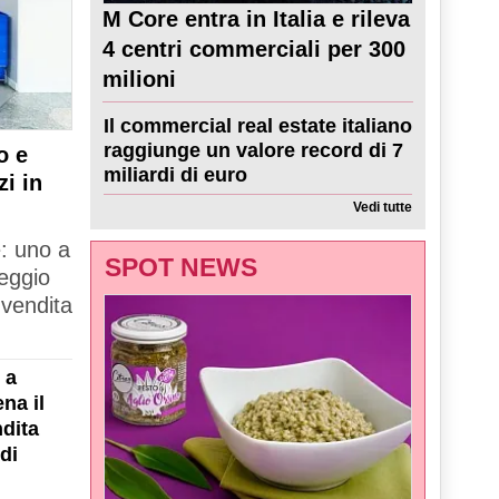
M Core entra in Italia e rileva
4 centri commerciali per 300
milioni
Il commercial real estate italiano
raggiunge un valore record di 7
o e
miliardi di euro
zi in
Vedi tutte
e: uno a
SPOT NEWS
Reggio
 vendita
 a
na il
dita
di