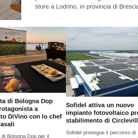
store a Lodrino, in provincia di Bresci
ta di Bologna Dop
Sofidel attiva un nuovo
rotagonista a
impianto fotovoltaico pr
o DiVino con lo chef
stabilimento di Circlevil
asali
Sofidel prosegue il percorso di
 di Bologna Dop per il