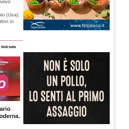
nuovo
hio (Usa),
ttivi in
Vedi tutte
ario
moderna.