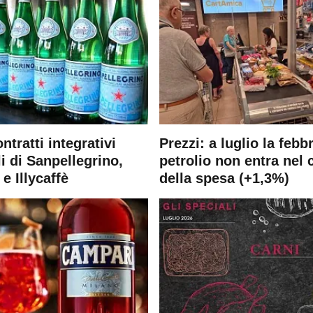
ontratti integrativi
Prezzi: a luglio la febb
i di Sanpellegrino,
petrolio non entra nel 
e Illycaffè
della spesa (+1,3%)