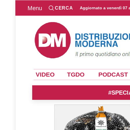
Menu
CERCA
Aggiornato a
venerdì 07 
VIDEO
TGDO
PODCAST
#SPECI