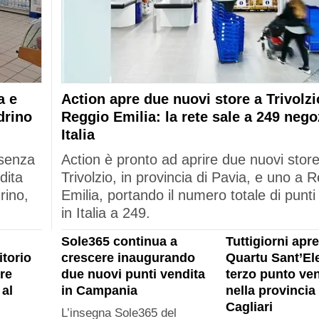
a e
Action apre due nuovi store a Trivolzi
drino
Reggio Emilia: la rete sale a 249 nego
Italia
esenza
Action è pronto ad aprire due nuovi stor
dita
Trivolzio, in provincia di Pavia, e uno a 
rino,
Emilia, portando il numero totale di punti
in Italia a 249.
Sole365 continua a
Tuttigiorni apre
itorio
crescere inaugurando
Quartu Sant’Ele
re
due nuovi punti vendita
terzo punto ven
al
in Campania
nella provincia 
Cagliari
L’insegna Sole365 del