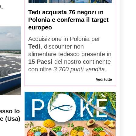
a.
Tedi acquista 76 negozi in
Polonia e conferma il target
europeo
Acquisizione in Polonia per
Tedi
, discounter non
alimentare tedesco presente in
15 Paesi
del nostro continente
con oltre
3.700 punti vendita
.
Vedi tutte
esso lo
le (Usa)