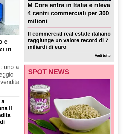
M Core entra in Italia e rileva
4 centri commerciali per 300
milioni
Il commercial real estate italiano
raggiunge un valore record di 7
o e
miliardi di euro
zi in
Vedi tutte
e: uno a
SPOT NEWS
Reggio
 vendita
 a
na il
dita
di