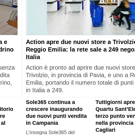
a e
Action apre due nuovi store a Trivolzi
drino
Reggio Emilia: la rete sale a 249 nego
Italia
esenza
Action è pronto ad aprire due nuovi stor
dita
Trivolzio, in provincia di Pavia, e uno a 
rino,
Emilia, portando il numero totale di punti
in Italia a 249.
Sole365 continua a
Tuttigiorni apre
itorio
crescere inaugurando
Quartu Sant’Ele
re
due nuovi punti vendita
terzo punto ven
al
in Campania
nella provincia 
Cagliari
L’insegna Sole365 del