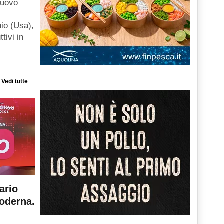
nuovo
hio (Usa),
ttivi in
Vedi tutte
ario
moderna.