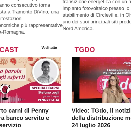
transizione energetica con un 
anno consecutivo torna
impianto fotovoltaico presso lo
sta a Tramonto DiVino, una
stabilimento di Circleville, in O
ifestazioni
uno dei suoi principali siti produ
nomiche più rappresentative
Nord America.
ia-Romagna.
CAST
Vedi tutte
TGDO
rto carni di Penny
Video: TGdo, il notizi
tra banco servito e
della distribuzione 
servizio
24 luglio 2026