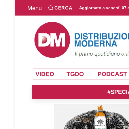
Menu
CERCA
Aggiornato a
venerdì 07 
VIDEO
TGDO
PODCAST
#SPECI