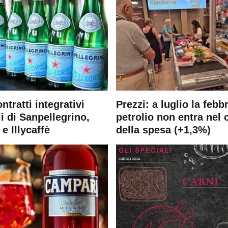
ontratti integrativi
Prezzi: a luglio la febb
i di Sanpellegrino,
petrolio non entra nel 
e Illycaffè
della spesa (+1,3%)