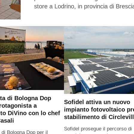
store a Lodrino, in provincia di Bresci
ta di Bologna Dop
Sofidel attiva un nuovo
rotagonista a
impianto fotovoltaico pr
o DiVino con lo chef
stabilimento di Circlevil
asali
Sofidel prosegue il percorso di
 di Bologna Dop per il