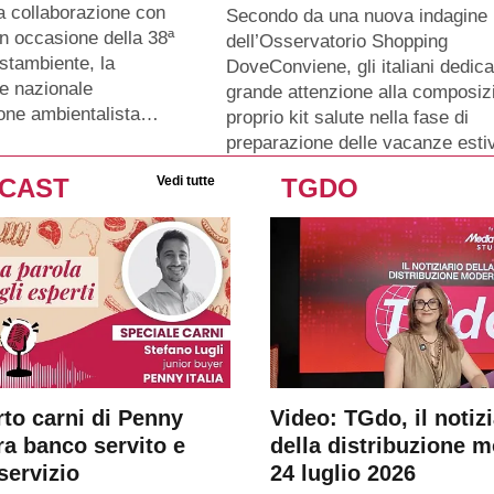
a collaborazione con
Secondo da una nuova indagine
n occasione della 38ª
dell’Osservatorio Shopping
stambiente, la
DoveConviene, gli italiani dedic
e nazionale
grande attenzione alla composiz
ione ambientalista…
proprio kit salute nella fase di
preparazione delle vacanze esti
CAST
Vedi tutte
TGDO
rto carni di Penny
Video: TGdo, il notizi
tra banco servito e
della distribuzione 
servizio
24 luglio 2026