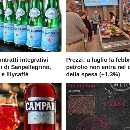
ontratti integrativi
Prezzi: a luglio la febb
i di Sanpellegrino,
petrolio non entra nel 
e Illycaffè
della spesa (+1,3%)