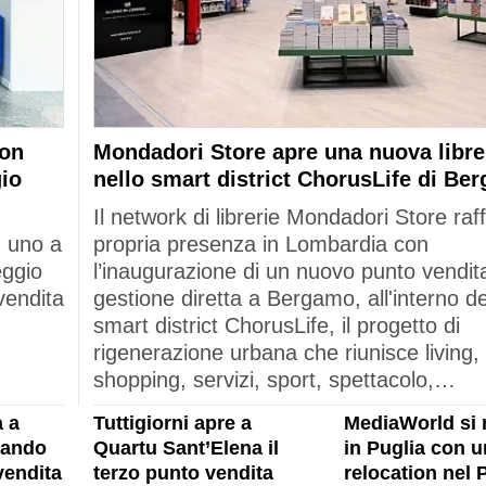
con
Mondadori Store apre una nuova libre
gio
nello smart district ChorusLife di Be
Il network di librerie Mondadori Store raf
: uno a
propria presenza in Lombardia con
eggio
l’inaugurazione di un nuovo punto vendita
vendita
gestione diretta a Bergamo, all'interno de
smart district ChorusLife, il progetto di
rigenerazione urbana che riunisce living,
shopping, servizi, sport, spettacolo,…
 a
Tuttigiorni apre a
MediaWorld si 
rando
Quartu Sant’Elena il
in Puglia con u
vendita
terzo punto vendita
relocation nel 