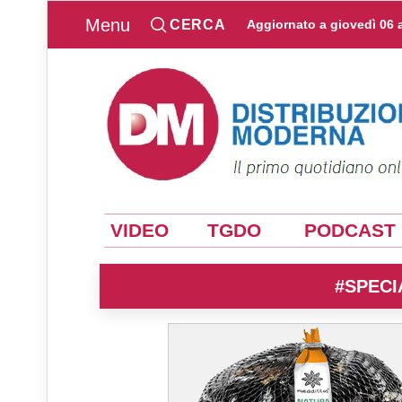
Menu
CERCA
Aggiornato a
giovedì 06 
VIDEO
TGDO
PODCAST
#SPECI