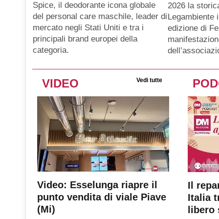
Spice, il deodorante icona globale
2026 la storic
del personal care maschile, leader di
Legambiente i
mercato negli Stati Uniti e tra i
edizione di Fe
principali brand europei della
manifestazion
categoria.
dell’associaz
VIDEO
Vedi tutte
POD
Video: Esselunga riapre il
Il repa
punto vendita di viale Piave
Italia 
(Mi)
libero 