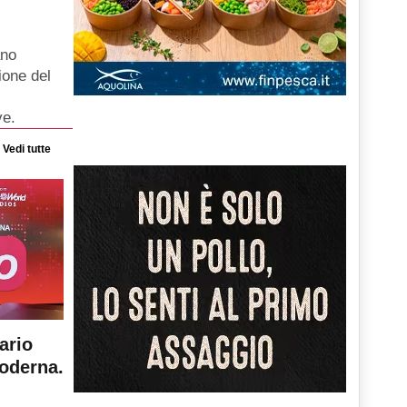
ano
ione del
ve.
Vedi tutte
ario
moderna.