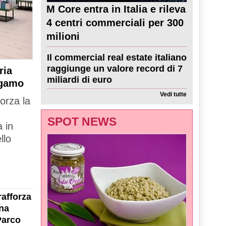
M Core entra in Italia e rileva
4 centri commerciali per 300
milioni
Il commercial real estate italiano
raggiunge un valore record di 7
ria
miliardi di euro
rgamo
Vedi tutte
forza la
SPOT NEWS
 in
llo
rafforza
na
Parco