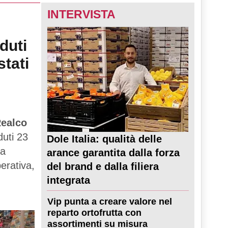
INTERVISTA
duti
stati
ealco
duti 23
Dole Italia: qualità delle
ta
arance garantita dalla forza
perativa,
del brand e dalla filiera
integrata
Vip punta a creare valore nel
reparto ortofrutta con
assortimenti su misura