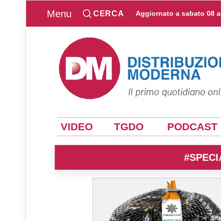
Menu
CERCA
Aggiornato a
sabato 08 
VIDEO
TGDO
PODCAST
#SPECI