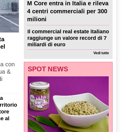
M Core entra in Italia e rileva
4 centri commerciali per 300
milioni
Il commercial real estate italiano
raggiunge un valore record di 7
ta
miliardi di euro
el
Vedi tutte
ta con
SPOT NEWS
ua &
i
la
ritorio
tore
e al