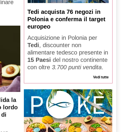
dinare
Tedi acquista 76 negozi in
Polonia e conferma il target
europeo
Acquisizione in Polonia per
Tedi
, discounter non
alimentare tedesco presente in
15 Paesi
del nostro continente
con oltre
3.700 punti vendita
.
Vedi tutte
ida la
o lordo
 di