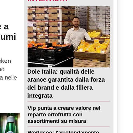
e a
sumi
eken
no
Dole Italia: qualità delle
a nelle
arance garantita dalla forza
del brand e dalla filiera
integrata
Vip punta a creare valore nel
reparto ortofrutta con
assortimenti su misura
Worldcoo: l'arrotondamento