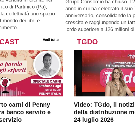
Grupo Consorcio ha chiuso il 
rico di Partinico (Pa),
anno in cui ha celebrato il su
lla collettività uno spazio
anniversario, consolidando la p
l mondo dei libri e
crescita e raggiungendo un fat
enimento.
lordo superiore a 126 milioni di
CAST
Vedi tutte
TGDO
rto carni di Penny
Video: TGdo, il notizi
tra banco servito e
della distribuzione 
servizio
24 luglio 2026