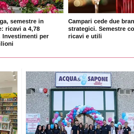
ga, semestre in
Campari cede due bra
: ricavi a 4,78
strategici. Semestre c
. Investimenti per
ricavi e utili
lioni