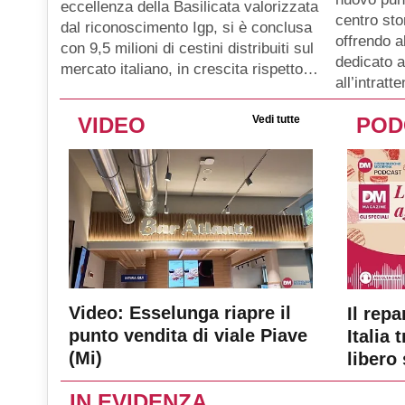
eccellenza della Basilicata valorizzata
centro sto
dal riconoscimento Igp, si è conclusa
offrendo a
con 9,5 milioni di cestini distribuiti sul
dedicato a
mercato italiano, in crescita rispetto…
all’intratt
VIDEO
Vedi tutte
POD
Video: Esselunga riapre il
Il repa
punto vendita di viale Piave
Italia 
(Mi)
libero 
IN EVIDENZA