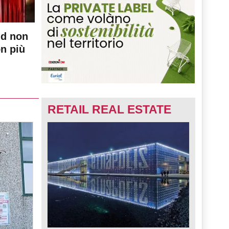
nd non
on più
RETAIL REAL ESTATE