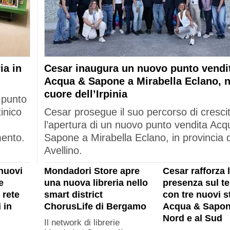
ia in
Cesar inaugura un nuovo punto vendi
Acqua & Sapone a Mirabella Eclano, n
cuore dell’Irpinia
 punto
tinico
Cesar prosegue il suo percorso di cresci
l’apertura di un nuovo punto vendita Acq
mento.
Sapone a Mirabella Eclano, in provincia d
Avellino.
nuovi
Mondadori Store apre
Cesar rafforza 
e
una nuova libreria nello
presenza sul ter
 rete
smart district
con tre nuovi s
 in
ChorusLife di Bergamo
Acqua & Sapon
Nord e al Sud
Il network di librerie