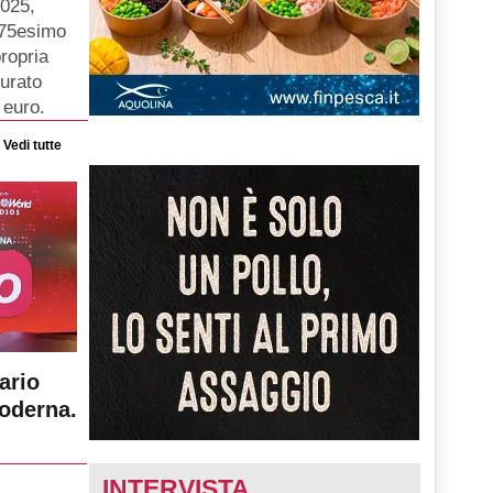
2025,
o 75esimo
ropria
turato
 euro.
Vedi tutte
ario
moderna.
INTERVISTA