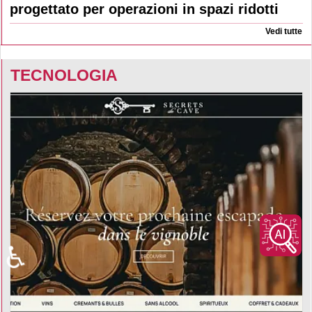
progettato per operazioni in spazi ridotti
Vedi tutte
TECNOLOGIA
♿