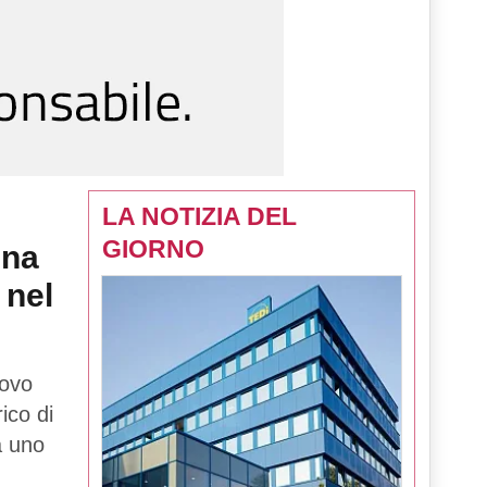
LA NOTIZIA DEL
GIORNO
una
 nel
uovo
rico di
tà uno