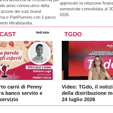
approvato la relazione finanz
ndo anno consecutivo della
semestrale consolidata al 3
razione dei suoi brand
2026.
ma e PanPiumino con il parco
menti Mirabilandia.
CAST
Vedi tutte
TGDO
rto carni di Penny
Video: TGdo, il notizi
tra banco servito e
della distribuzione 
servizio
24 luglio 2026