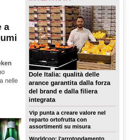
e a
sumi
eken
no
Dole Italia: qualità delle
a nelle
arance garantita dalla forza
del brand e dalla filiera
integrata
Vip punta a creare valore nel
reparto ortofrutta con
assortimenti su misura
Worldcoo: l'arrotondamento