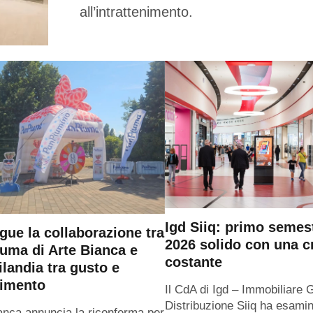
all’intrattenimento.
Igd Siiq: primo semes
gue la collaborazione tra
2026 solido con una c
uma di Arte Bianca e
costante
ilandia tra gusto e
timento
Il CdA di Igd – Immobiliare 
Distribuzione Siiq ha esamin
anca annuncia la riconferma per