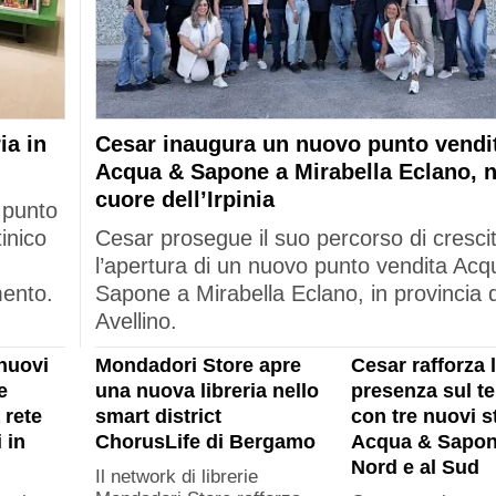
ia in
Cesar inaugura un nuovo punto vendi
Acqua & Sapone a Mirabella Eclano, n
cuore dell’Irpinia
 punto
tinico
Cesar prosegue il suo percorso di cresci
l’apertura di un nuovo punto vendita Acq
mento.
Sapone a Mirabella Eclano, in provincia d
Avellino.
nuovi
Mondadori Store apre
Cesar rafforza 
e
una nuova libreria nello
presenza sul ter
 rete
smart district
con tre nuovi s
 in
ChorusLife di Bergamo
Acqua & Sapon
Nord e al Sud
Il network di librerie