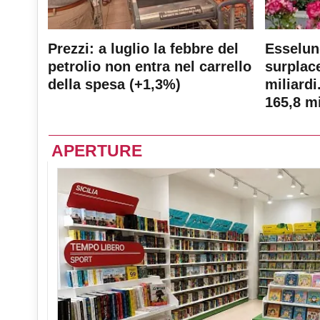
Prezzi: a luglio la febbre del
Esselun
petrolio non entra nel carrello
surplace
della spesa (+1,3%)
miliardi
165,8 mi
APERTURE