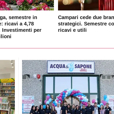
ga, semestre in
Campari cede due bra
: ricavi a 4,78
strategici. Semestre c
. Investimenti per
ricavi e utili
lioni