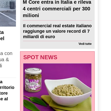
M Core entra in Italia e rileva
4 centri commerciali per 300
milioni
Il commercial real estate italiano
raggiunge un valore record di 7
ta
miliardi di euro
el
Vedi tutte
ta con
SPOT NEWS
ua &
i
la
ritorio
tore
e al