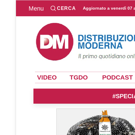
Menu
CERCA
Aggiornato a
venerdì 07 
VIDEO
TGDO
PODCAST
#SPECI