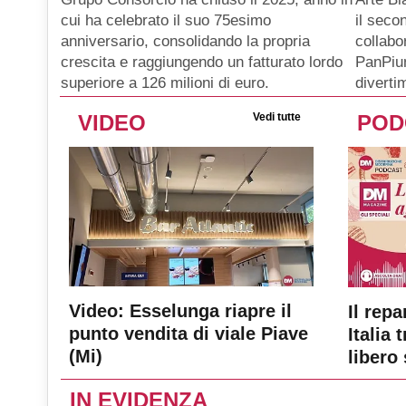
il seco
cui ha celebrato il suo 75esimo
collabo
anniversario, consolidando la propria
PanPiu
crescita e raggiungendo un fatturato lordo
diverti
superiore a 126 milioni di euro.
VIDEO
Vedi tutte
POD
Video: Esselunga riapre il
Il repa
punto vendita di viale Piave
Italia 
(Mi)
libero 
IN EVIDENZA