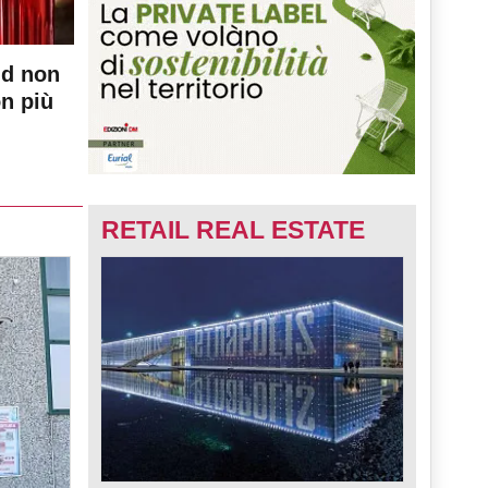
nd non
on più
RETAIL REAL ESTATE