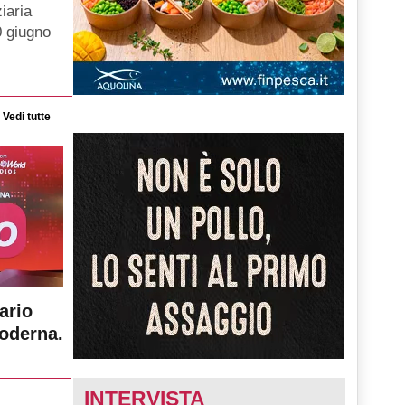
iaria
0 giugno
Vedi tutte
ario
moderna.
INTERVISTA