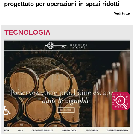
progettato per operazioni in spazi ridotti
Vedi tutte
TECNOLOGIA
♿