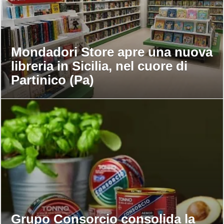
Mondadori Store apre una nuova
libreria in Sicilia, nel cuore di
Partinico (Pa)
Grupo Consorcio consolida la