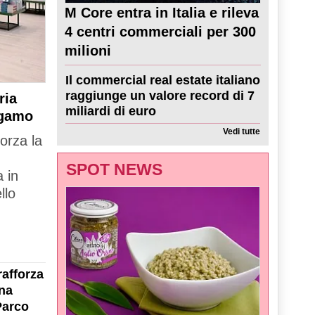
M Core entra in Italia e rileva
4 centri commerciali per 300
milioni
Il commercial real estate italiano
raggiunge un valore record di 7
ria
miliardi di euro
rgamo
Vedi tutte
forza la
SPOT NEWS
 in
llo
rafforza
na
Parco