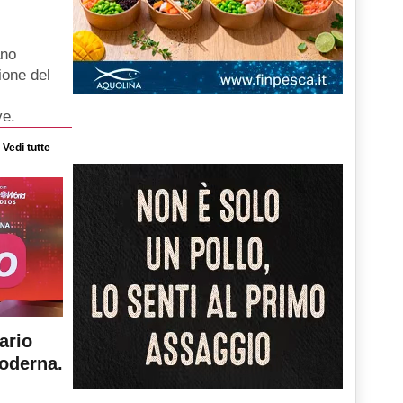
ano
ione del
ve.
Vedi tutte
ario
moderna.