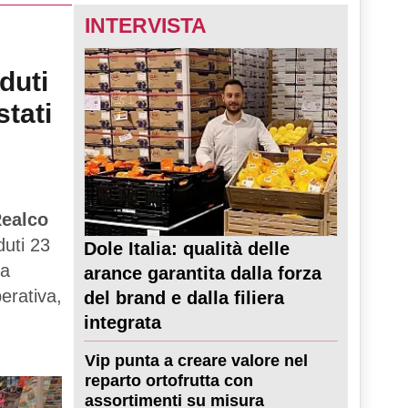
INTERVISTA
duti
stati
ealco
duti 23
Dole Italia: qualità delle
ta
arance garantita dalla forza
perativa,
del brand e dalla filiera
integrata
Vip punta a creare valore nel
reparto ortofrutta con
assortimenti su misura