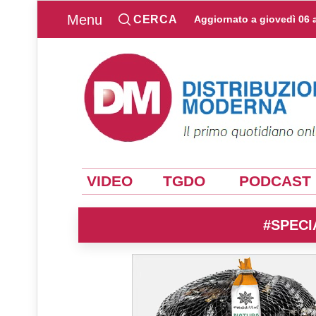
Menu
CERCA
Aggiornato a
giovedì 06 
VIDEO
TGDO
PODCAST
#SPECI