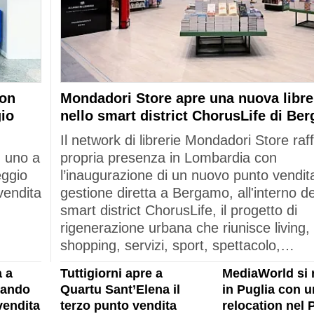
con
Mondadori Store apre una nuova libre
gio
nello smart district ChorusLife di Be
Il network di librerie Mondadori Store raf
: uno a
propria presenza in Lombardia con
eggio
l’inaugurazione di un nuovo punto vendita
vendita
gestione diretta a Bergamo, all'interno de
smart district ChorusLife, il progetto di
rigenerazione urbana che riunisce living,
shopping, servizi, sport, spettacolo,…
 a
Tuttigiorni apre a
MediaWorld si 
rando
Quartu Sant’Elena il
in Puglia con u
vendita
terzo punto vendita
relocation nel 