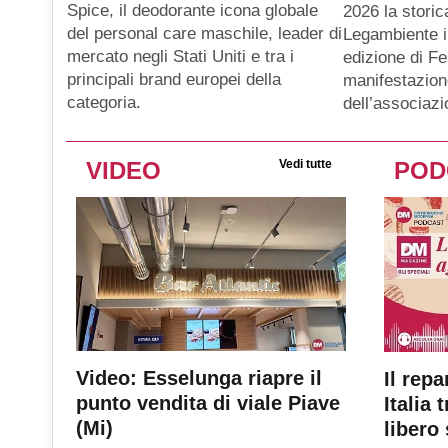
Spice, il deodorante icona globale
2026 la storic
del personal care maschile, leader di
Legambiente i
mercato negli Stati Uniti e tra i
edizione di Fe
principali brand europei della
manifestazion
categoria.
dell’associaz
VIDEO
Vedi tutte
POD
Video: Esselunga riapre il
Il repa
punto vendita di viale Piave
Italia 
(Mi)
libero 