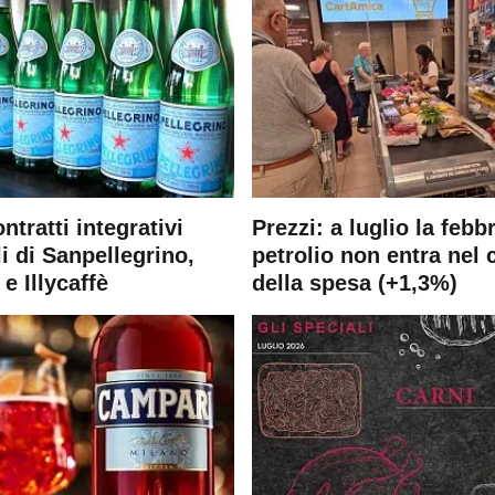
ontratti integrativi
Prezzi: a luglio la febb
i di Sanpellegrino,
petrolio non entra nel 
e Illycaffè
della spesa (+1,3%)