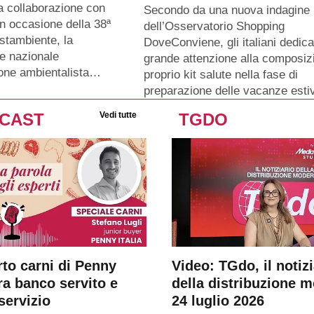
a collaborazione con
Secondo da una nuova indagine
n occasione della 38ª
dell’Osservatorio Shopping
stambiente, la
DoveConviene, gli italiani dedic
e nazionale
grande attenzione alla composiz
ione ambientalista…
proprio kit salute nella fase di
preparazione delle vacanze esti
CAST
Vedi tutte
TGDO
rto carni di Penny
Video: TGdo, il notizi
tra banco servito e
della distribuzione 
servizio
24 luglio 2026