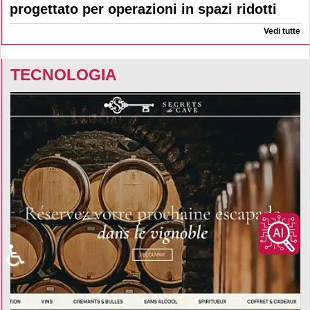
progettato per operazioni in spazi ridotti
Vedi tutte
TECNOLOGIA
♿