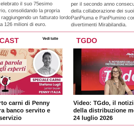
celebrato il suo 75esimo
per il secondo anno consecu
io, consolidando la propria
della collaborazione dei suo
 raggiungendo un fatturato lordo
PanPiuma e PanPiumino con
a 126 milioni di euro.
divertimenti Mirabilandia.
CAST
Vedi tutte
TGDO
rto carni di Penny
Video: TGdo, il notizi
tra banco servito e
della distribuzione 
servizio
24 luglio 2026