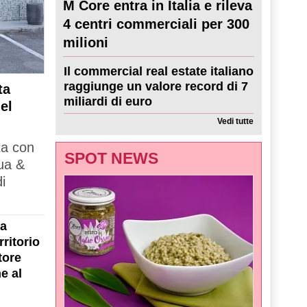
M Core entra in Italia e rileva
4 centri commerciali per 300
milioni
Il commercial real estate italiano
raggiunge un valore record di 7
ta
miliardi di euro
el
Vedi tutte
ta con
SPOT NEWS
ua &
i
la
ritorio
tore
e al