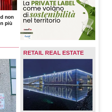
nd non
on più
RETAIL REAL ESTATE