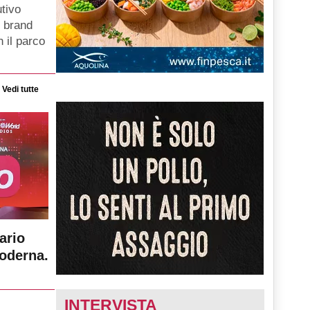
tivo
i brand
 il parco
Vedi tutte
ario
moderna.
INTERVISTA