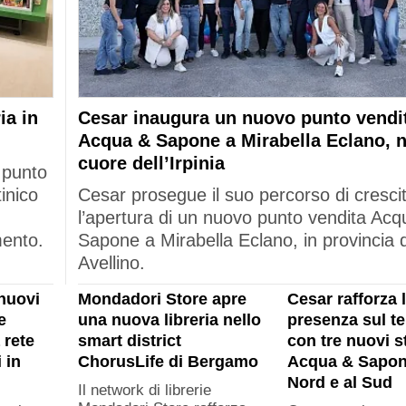
ia in
Cesar inaugura un nuovo punto vendi
Acqua & Sapone a Mirabella Eclano, n
cuore dell’Irpinia
 punto
tinico
Cesar prosegue il suo percorso di cresci
l’apertura di un nuovo punto vendita Acq
mento.
Sapone a Mirabella Eclano, in provincia d
Avellino.
nuovi
Mondadori Store apre
Cesar rafforza 
e
una nuova libreria nello
presenza sul ter
 rete
smart district
con tre nuovi s
 in
ChorusLife di Bergamo
Acqua & Sapon
Nord e al Sud
Il network di librerie