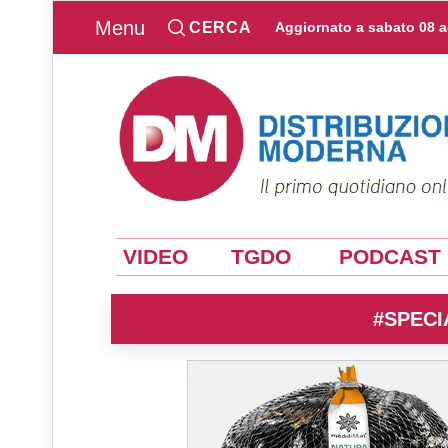
Menu
CERCA
Aggiornato a
sabato 08 
VIDEO
TGDO
PODCAST
#SPECI