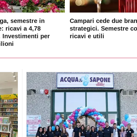
ga, semestre in
Campari cede due bra
: ricavi a 4,78
strategici. Semestre c
. Investimenti per
ricavi e utili
lioni