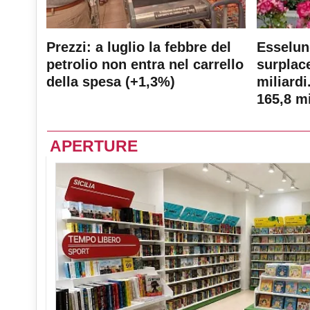
Prezzi: a luglio la febbre del
Esselun
petrolio non entra nel carrello
surplace
della spesa (+1,3%)
miliardi
165,8 mi
APERTURE