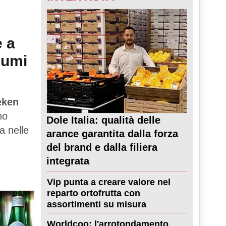
e a
sumi
eken
no
Dole Italia: qualità delle
a nelle
arance garantita dalla forza
del brand e dalla filiera
integrata
Vip punta a creare valore nel
reparto ortofrutta con
assortimenti su misura
Worldcoo: l'arrotondamento