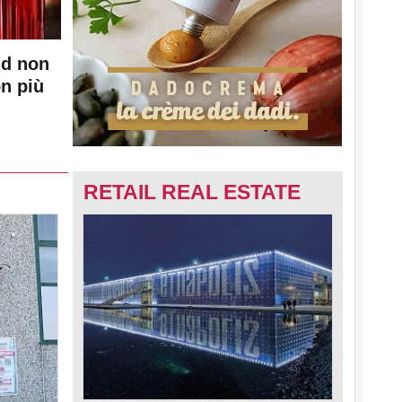
nd non
on più
RETAIL REAL ESTATE