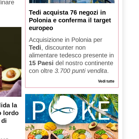
dinare
Tedi acquista 76 negozi in
Polonia e conferma il target
europeo
Acquisizione in Polonia per
Tedi
, discounter non
alimentare tedesco presente in
15 Paesi
del nostro continente
con oltre
3.700 punti vendita
.
Vedi tutte
ida la
o lordo
 di