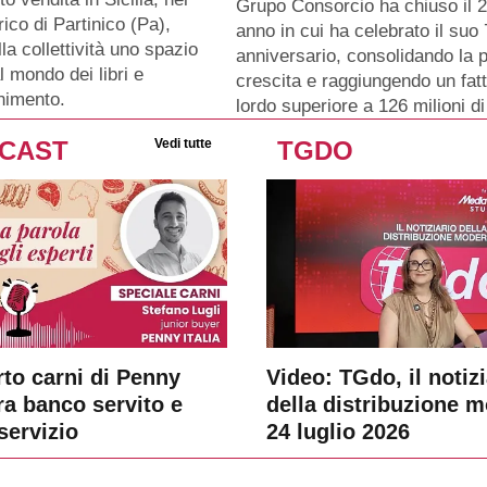
Grupo Consorcio ha chiuso il 
rico di Partinico (Pa),
anno in cui ha celebrato il su
lla collettività uno spazio
anniversario, consolidando la p
l mondo dei libri e
crescita e raggiungendo un fat
enimento.
lordo superiore a 126 milioni di
CAST
Vedi tutte
TGDO
rto carni di Penny
Video: TGdo, il notizi
tra banco servito e
della distribuzione 
servizio
24 luglio 2026