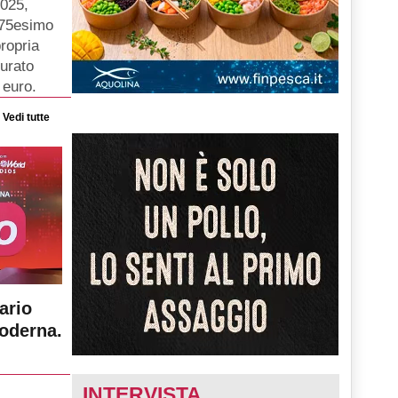
2025,
o 75esimo
ropria
turato
 euro.
Vedi tutte
ario
moderna.
INTERVISTA