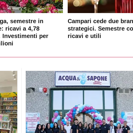
ga, semestre in
Campari cede due bra
: ricavi a 4,78
strategici. Semestre c
. Investimenti per
ricavi e utili
lioni