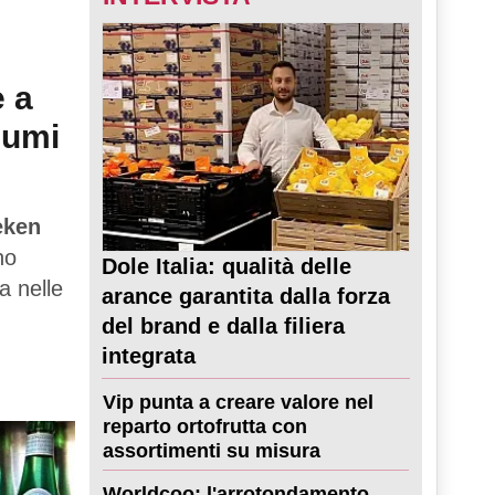
e a
sumi
eken
no
Dole Italia: qualità delle
a nelle
arance garantita dalla forza
del brand e dalla filiera
integrata
Vip punta a creare valore nel
reparto ortofrutta con
assortimenti su misura
Worldcoo: l'arrotondamento