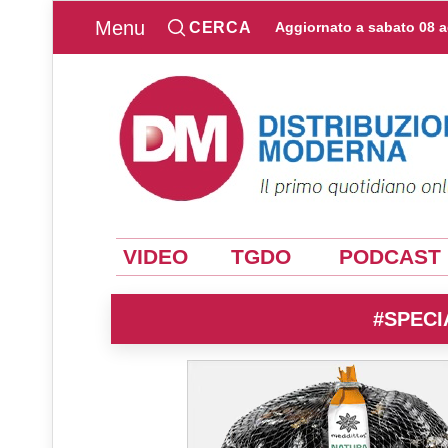
Menu
CERCA
Aggiornato a
sabato 08 
VIDEO
TGDO
PODCAST
#SPECI