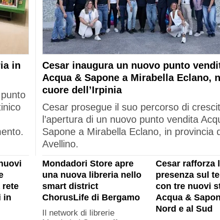
ia in
Cesar inaugura un nuovo punto vendi
Acqua & Sapone a Mirabella Eclano, n
cuore dell’Irpinia
 punto
tinico
Cesar prosegue il suo percorso di cresci
l’apertura di un nuovo punto vendita Acq
mento.
Sapone a Mirabella Eclano, in provincia d
Avellino.
nuovi
Mondadori Store apre
Cesar rafforza 
e
una nuova libreria nello
presenza sul ter
 rete
smart district
con tre nuovi s
 in
ChorusLife di Bergamo
Acqua & Sapon
Nord e al Sud
Il network di librerie