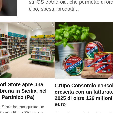
su iOS e Android, che permette di or
cibo, spesa, prodotti…
ri Store apre una
Grupo Consorcio consol
breria in Sicilia, nel
crescita con un fatturat
 Partinico (Pa)
2025 di oltre 126 milioni
euro
 Store ha inaugurato un
o vendita in Sicilia, nel