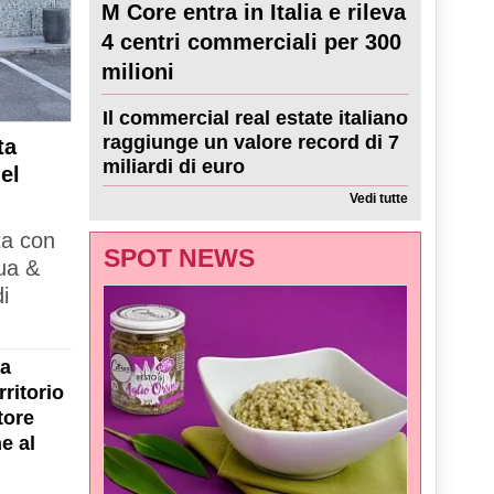
M Core entra in Italia e rileva
4 centri commerciali per 300
milioni
Il commercial real estate italiano
raggiunge un valore record di 7
ta
miliardi di euro
el
Vedi tutte
ta con
SPOT NEWS
ua &
i
la
ritorio
tore
e al