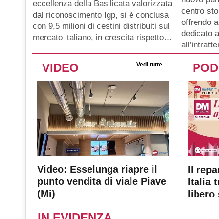
eccellenza della Basilicata valorizzata
centro sto
dal riconoscimento Igp, si è conclusa
offrendo a
con 9,5 milioni di cestini distribuiti sul
dedicato a
mercato italiano, in crescita rispetto…
all’intratt
VIDEO
Vedi tutte
POD
Video: Esselunga riapre il
Il repa
punto vendita di viale Piave
Italia 
(Mi)
libero 
IN EVIDENZA