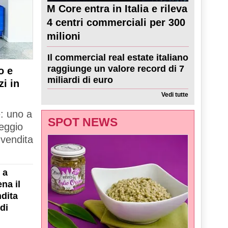
M Core entra in Italia e rileva
4 centri commerciali per 300
milioni
Il commercial real estate italiano
raggiunge un valore record di 7
o e
miliardi di euro
zi in
Vedi tutte
e: uno a
SPOT NEWS
Reggio
 vendita
 a
na il
dita
di