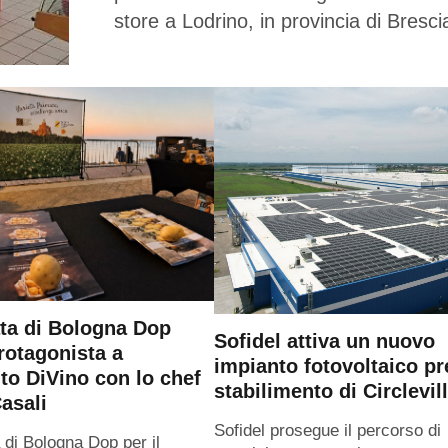
store a Lodrino, in provincia di Bresci
ta di Bologna Dop
Sofidel attiva un nuovo
rotagonista a
impianto fotovoltaico pr
o DiVino con lo chef
stabilimento di Circlevil
asali
Sofidel prosegue il percorso di
 di Bologna Dop per il