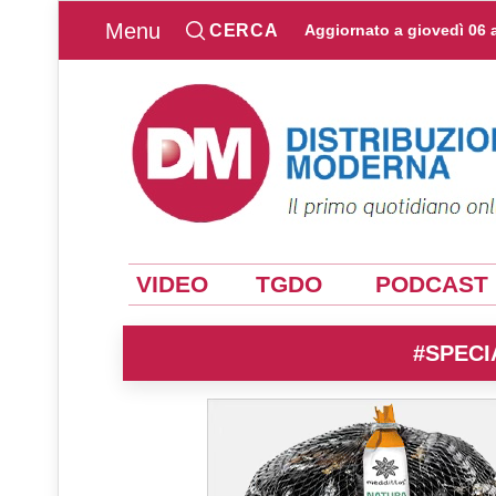
Menu
CERCA
Aggiornato a
giovedì 06 
VIDEO
TGDO
PODCAST
#SPECI