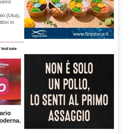
nuovo
hio (Usa),
ttivi in
Vedi tutte
ario
moderna.