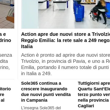
a e
Action apre due nuovi store a Trivolzi
drino
Reggio Emilia: la rete sale a 249 nego
Italia
esenza
Action è pronto ad aprire due nuovi stor
dita
Trivolzio, in provincia di Pavia, e uno a 
rino,
Emilia, portando il numero totale di punti
in Italia a 249.
Sole365 continua a
Tuttigiorni apre
itorio
crescere inaugurando
Quartu Sant’Ele
re
due nuovi punti vendita
terzo punto ven
al
in Campania
nella provincia 
Cagliari
L’insegna Sole365 del