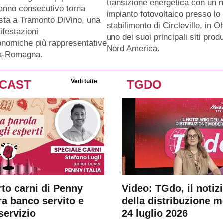
transizione energetica con un 
anno consecutivo torna
impianto fotovoltaico presso lo
sta a Tramonto DiVino, una
stabilimento di Circleville, in O
ifestazioni
uno dei suoi principali siti produ
nomiche più rappresentative
Nord America.
ia-Romagna.
CAST
Vedi tutte
TGDO
rto carni di Penny
Video: TGdo, il notizi
tra banco servito e
della distribuzione 
servizio
24 luglio 2026