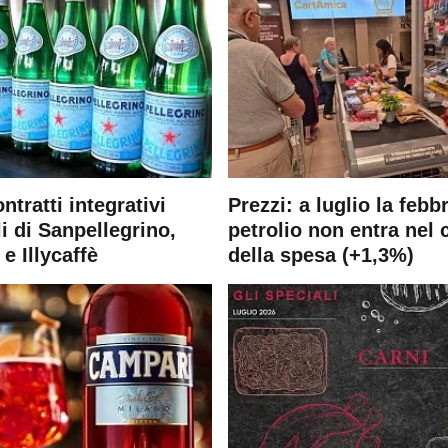
ontratti integrativi
Prezzi: a luglio la febb
i di Sanpellegrino,
petrolio non entra nel 
e Illycaffè
della spesa (+1,3%)