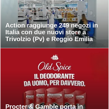
Action raggiunge 249 negozi in
Italia con due nuovi store a
Trivolzio (Pv) e Reggio Emilia
Procter & Gamble porta in