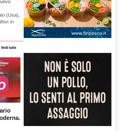
nuovo
hio (Usa),
ttivi in
Vedi tutte
ario
moderna.