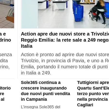
a e
Action apre due nuovi store a Trivolzi
drino
Reggio Emilia: la rete sale a 249 nego
Italia
esenza
Action è pronto ad aprire due nuovi stor
dita
Trivolzio, in provincia di Pavia, e uno a 
rino,
Emilia, portando il numero totale di punti
in Italia a 249.
Sole365 continua a
Tuttigiorni apre
itorio
crescere inaugurando
Quartu Sant’Ele
re
due nuovi punti vendita
terzo punto ven
al
in Campania
nella provincia 
Cagliari
L’insegna Sole365 del