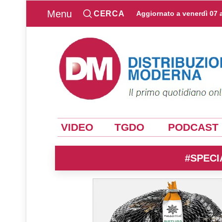
Menu
CERCA
Aggiornato a
venerdì 07 
VIDEO
TGDO
PODCAST
#SPECI