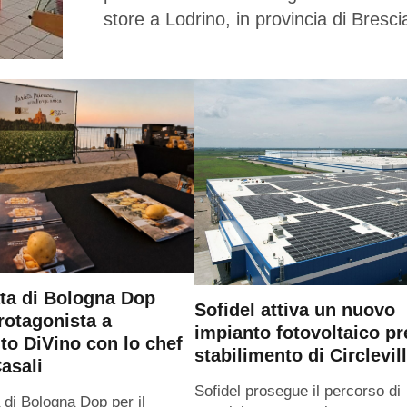
store a Lodrino, in provincia di Bresci
ta di Bologna Dop
Sofidel attiva un nuovo
rotagonista a
impianto fotovoltaico pr
o DiVino con lo chef
stabilimento di Circlevil
asali
Sofidel prosegue il percorso di
 di Bologna Dop per il