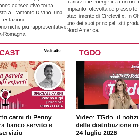
transizione energetica con un 
anno consecutivo torna
impianto fotovoltaico presso lo
sta a Tramonto DiVino, una
stabilimento di Circleville, in O
ifestazioni
uno dei suoi principali siti produ
nomiche più rappresentative
Nord America.
ia-Romagna.
CAST
Vedi tutte
TGDO
rto carni di Penny
Video: TGdo, il notizi
tra banco servito e
della distribuzione 
servizio
24 luglio 2026