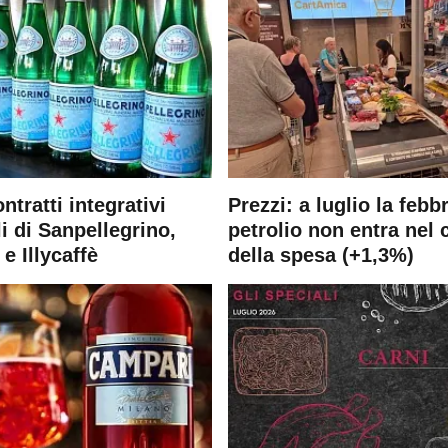
ontratti integrativi
Prezzi: a luglio la febb
i di Sanpellegrino,
petrolio non entra nel 
e Illycaffè
della spesa (+1,3%)