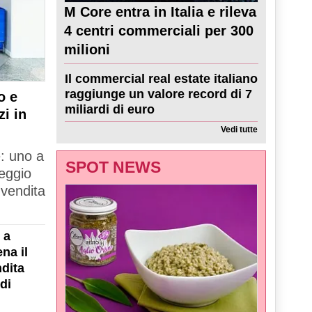
M Core entra in Italia e rileva
4 centri commerciali per 300
milioni
Il commercial real estate italiano
raggiunge un valore record di 7
o e
miliardi di euro
zi in
Vedi tutte
e: uno a
SPOT NEWS
Reggio
 vendita
 a
na il
dita
di