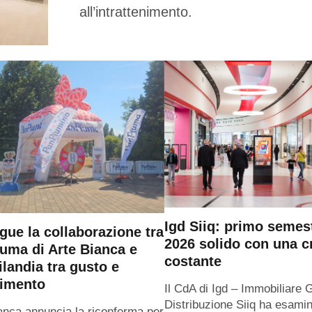
all’intrattenimento.
Igd Siiq: primo semes
gue la collaborazione tra
2026 solido con una c
uma di Arte Bianca e
costante
ilandia tra gusto e
timento
Il CdA di Igd – Immobiliare 
Distribuzione Siiq ha esamin
anca annuncia la riconferma per