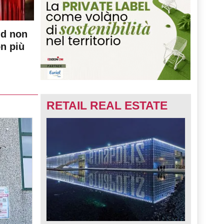
nd non
on più
RETAIL REAL ESTATE