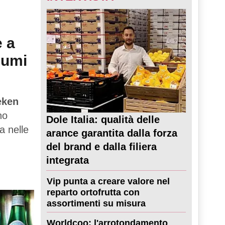
e a
sumi
eken
no
Dole Italia: qualità delle
a nelle
arance garantita dalla forza
del brand e dalla filiera
integrata
Vip punta a creare valore nel
reparto ortofrutta con
assortimenti su misura
Worldcoo: l'arrotondamento