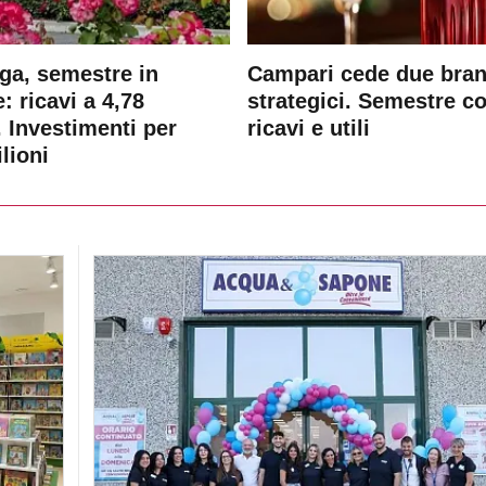
ga, semestre in
Campari cede due bra
: ricavi a 4,78
strategici. Semestre c
. Investimenti per
ricavi e utili
lioni