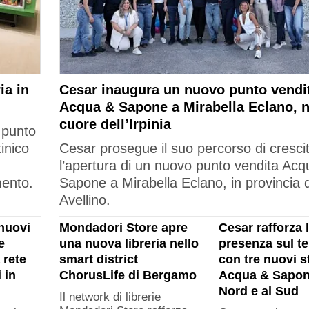
ia in
Cesar inaugura un nuovo punto vendi
Acqua & Sapone a Mirabella Eclano, n
cuore dell’Irpinia
 punto
tinico
Cesar prosegue il suo percorso di cresci
l’apertura di un nuovo punto vendita Acq
mento.
Sapone a Mirabella Eclano, in provincia d
Avellino.
nuovi
Mondadori Store apre
Cesar rafforza 
e
una nuova libreria nello
presenza sul ter
 rete
smart district
con tre nuovi s
 in
ChorusLife di Bergamo
Acqua & Sapon
Nord e al Sud
Il network di librerie