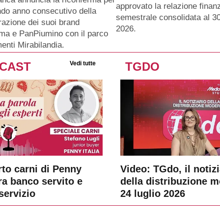
approvato la relazione finanz
ndo anno consecutivo della
semestrale consolidata al 3
razione dei suoi brand
2026.
ma e PanPiumino con il parco
menti Mirabilandia.
CAST
Vedi tutte
TGDO
rto carni di Penny
Video: TGdo, il notizi
tra banco servito e
della distribuzione 
servizio
24 luglio 2026