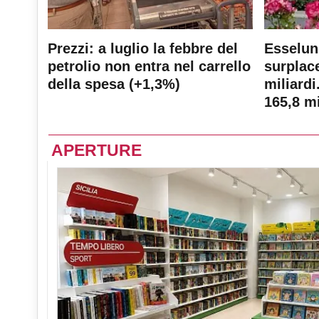
Prezzi: a luglio la febbre del
Esselun
petrolio non entra nel carrello
surplace
della spesa (+1,3%)
miliardi
165,8 mi
APERTURE