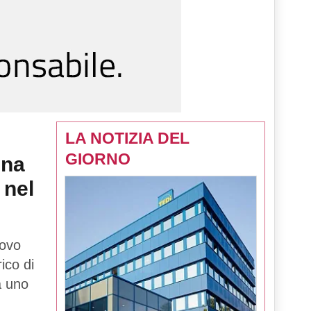
LA NOTIZIA DEL
GIORNO
una
 nel
uovo
rico di
tà uno