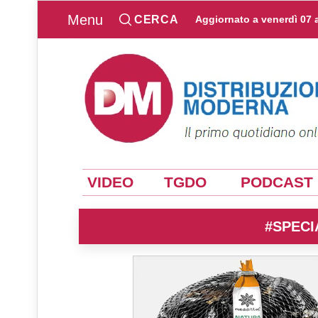
Menu
CERCA
Aggiornato a
venerdì 07 
VIDEO
TGDO
PODCAST
#SPECI