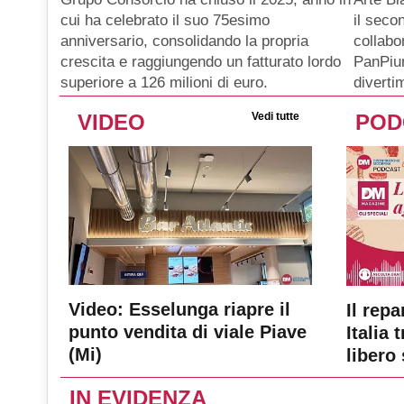
il seco
cui ha celebrato il suo 75esimo
collabo
anniversario, consolidando la propria
PanPiu
crescita e raggiungendo un fatturato lordo
diverti
superiore a 126 milioni di euro.
VIDEO
Vedi tutte
POD
Video: Esselunga riapre il
Il repa
punto vendita di viale Piave
Italia 
(Mi)
libero 
IN EVIDENZA