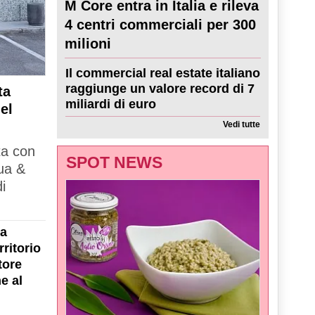
M Core entra in Italia e rileva
4 centri commerciali per 300
milioni
Il commercial real estate italiano
raggiunge un valore record di 7
ta
miliardi di euro
el
Vedi tutte
ta con
SPOT NEWS
ua &
i
la
ritorio
tore
e al