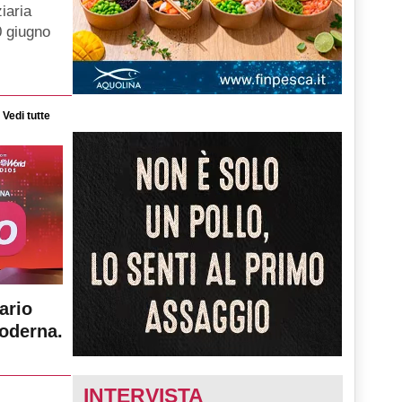
iaria
0 giugno
Vedi tutte
ario
moderna.
INTERVISTA