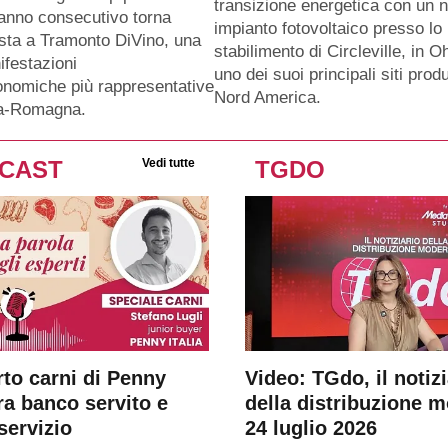
transizione energetica con un 
anno consecutivo torna
impianto fotovoltaico presso lo
sta a Tramonto DiVino, una
stabilimento di Circleville, in O
ifestazioni
uno dei suoi principali siti produ
nomiche più rappresentative
Nord America.
ia-Romagna.
CAST
Vedi tutte
TGDO
rto carni di Penny
Video: TGdo, il notizi
tra banco servito e
della distribuzione 
servizio
24 luglio 2026