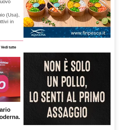
nuovo
hio (Usa),
ttivi in
Vedi tutte
ario
moderna.