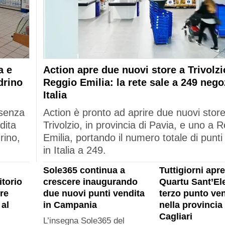
a e
Action apre due nuovi store a Trivolzi
drino
Reggio Emilia: la rete sale a 249 nego
Italia
esenza
Action è pronto ad aprire due nuovi stor
dita
Trivolzio, in provincia di Pavia, e uno a 
rino,
Emilia, portando il numero totale di punti
in Italia a 249.
Sole365 continua a
Tuttigiorni apre
itorio
crescere inaugurando
Quartu Sant’Ele
re
due nuovi punti vendita
terzo punto ven
al
in Campania
nella provincia 
Cagliari
L’insegna Sole365 del