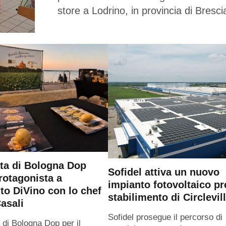
store a Lodrino, in provincia di Bresci
ta di Bologna Dop
Sofidel attiva un nuovo
rotagonista a
impianto fotovoltaico pr
o DiVino con lo chef
stabilimento di Circlevil
asali
Sofidel prosegue il percorso di
 di Bologna Dop per il