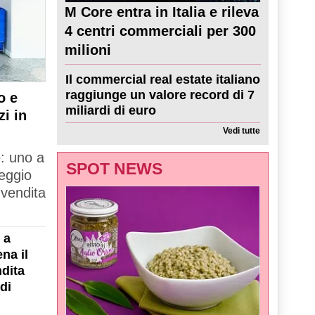
M Core entra in Italia e rileva
4 centri commerciali per 300
milioni
Il commercial real estate italiano
raggiunge un valore record di 7
o e
miliardi di euro
zi in
Vedi tutte
e: uno a
SPOT NEWS
Reggio
 vendita
 a
na il
dita
di