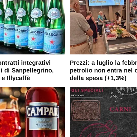
ontratti integrativi
Prezzi: a luglio la febb
i di Sanpellegrino,
petrolio non entra nel 
e Illycaffè
della spesa (+1,3%)