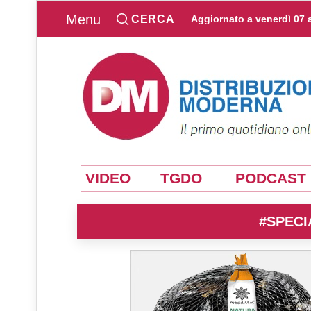
Menu
CERCA
Aggiornato a
venerdì 07 
VIDEO
TGDO
PODCAST
#SPECI