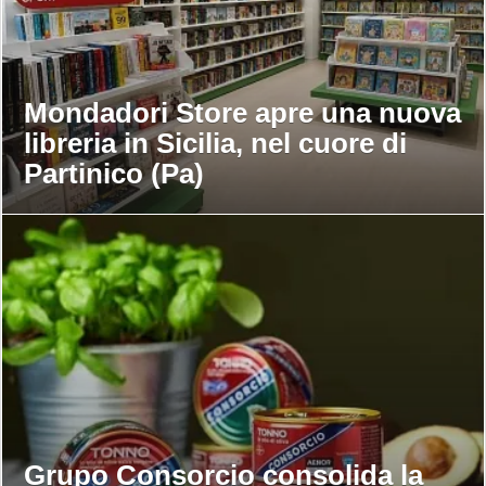
Mondadori Store apre una nuova
libreria in Sicilia, nel cuore di
Partinico (Pa)
Grupo Consorcio consolida la