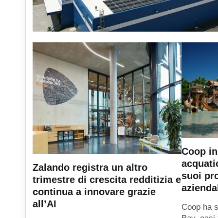
Coop in
acquati
Zalando registra un altro
suoi pr
trimestre di crescita redditizia e
azienda
continua a innovare grazie
all’AI
Coop ha sc