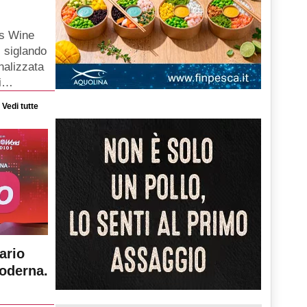
ts Wine
 siglando
nalizzata
ni…
Vedi tutte
ario
moderna.