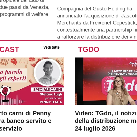
tropicale del Lido di
 due passi da Venezia,
Compagnia del Gusto Holding ha
 programmi di welfare
annunciato l'acquisizione di Jasco
.
Merchants da Freixenet Copestick,
contestualmente una partnership fi
a rafforzare la distribuzione dei vi
CAST
Vedi tutte
TGDO
rto carni di Penny
Video: TGdo, il notizi
tra banco servito e
della distribuzione 
servizio
24 luglio 2026