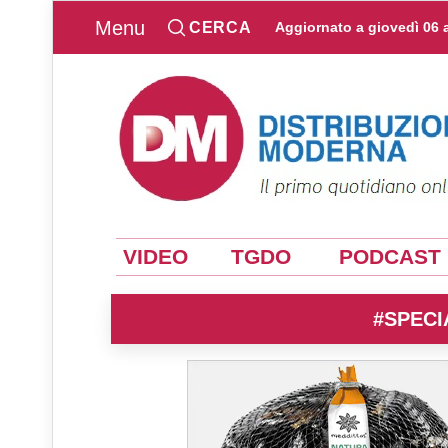
Menu
CERCA
Aggiornato a
giovedì 06 
VIDEO
TGDO
PODCAST
#SPECI