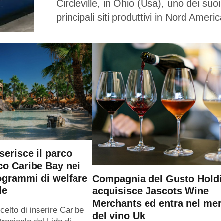
Circleville, in Ohio (Usa), uno dei suoi
principali siti produttivi in Nord Americ
serisce il parco
co Caribe Bay nei
ogrammi di welfare
Compagnia del Gusto Hold
le
acquisisce Jascots Wine
Merchants ed entra nel me
elto di inserire Caribe
del vino Uk