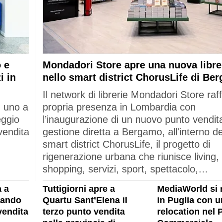
 e
Mondadori Store apre una nuova libre
i in
nello smart district ChorusLife di Be
Il network di librerie Mondadori Store raf
: uno a
propria presenza in Lombardia con
eggio
l’inaugurazione di un nuovo punto vendita
vendita
gestione diretta a Bergamo, all'interno de
smart district ChorusLife, il progetto di
rigenerazione urbana che riunisce living,
shopping, servizi, sport, spettacolo,…
 a
Tuttigiorni apre a
MediaWorld si 
rando
Quartu Sant’Elena il
in Puglia con u
vendita
terzo punto vendita
relocation nel 