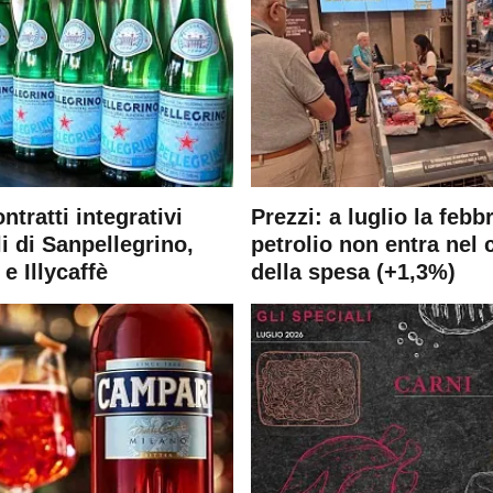
ontratti integrativi
Prezzi: a luglio la febb
i di Sanpellegrino,
petrolio non entra nel 
e Illycaffè
della spesa (+1,3%)