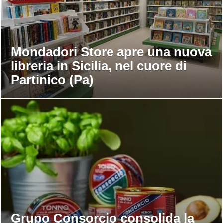
Mondadori Store apre una nuova
libreria in Sicilia, nel cuore di
Partinico (Pa)
Grupo Consorcio consolida la