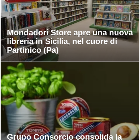
Mondadori Store apre una nuova
libreria in Sicilia, nel cuore di
Partinico (Pa)
Grupo Consorcio consolida la