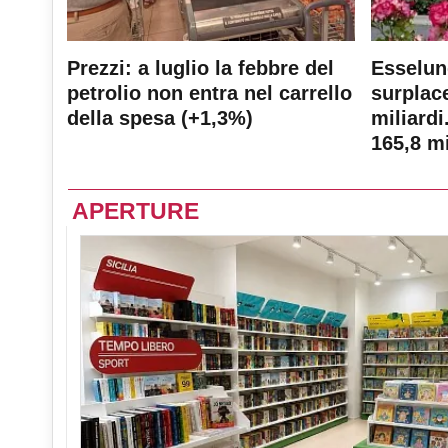
Prezzi: a luglio la febbre del
Esselun
petrolio non entra nel carrello
surplace
della spesa (+1,3%)
miliardi
165,8 mi
APERTURE