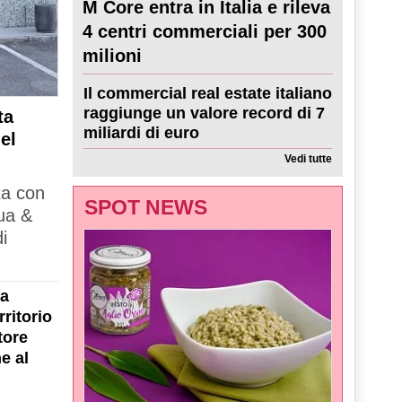
M Core entra in Italia e rileva
4 centri commerciali per 300
milioni
Il commercial real estate italiano
raggiunge un valore record di 7
ta
miliardi di euro
el
Vedi tutte
ta con
SPOT NEWS
ua &
i
la
ritorio
tore
e al