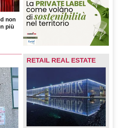
nd non
on più
RETAIL REAL ESTATE