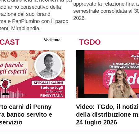
approvato la relazione finanz
ndo anno consecutivo della
semestrale consolidata al 3
razione dei suoi brand
2026.
ma e PanPiumino con il parco
menti Mirabilandia.
CAST
Vedi tutte
TGDO
rto carni di Penny
Video: TGdo, il notizi
tra banco servito e
della distribuzione 
servizio
24 luglio 2026