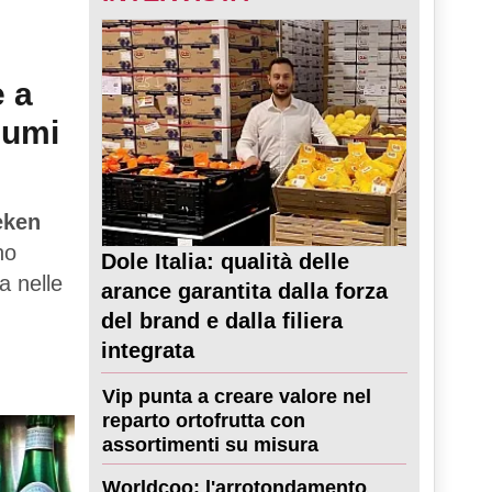
e a
sumi
eken
no
Dole Italia: qualità delle
a nelle
arance garantita dalla forza
del brand e dalla filiera
integrata
Vip punta a creare valore nel
reparto ortofrutta con
assortimenti su misura
Worldcoo: l'arrotondamento