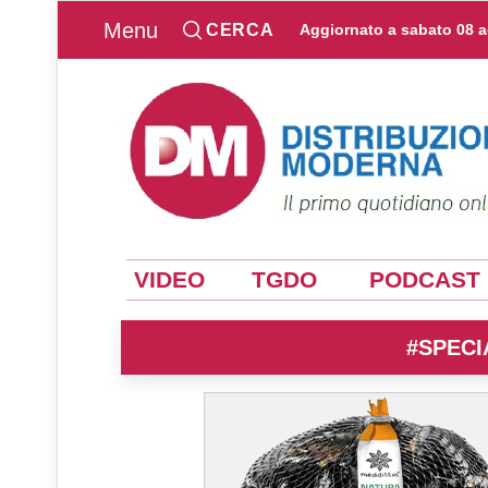
Menu
CERCA
Aggiornato a
sabato 08 
VIDEO
TGDO
PODCAST
#SPECI