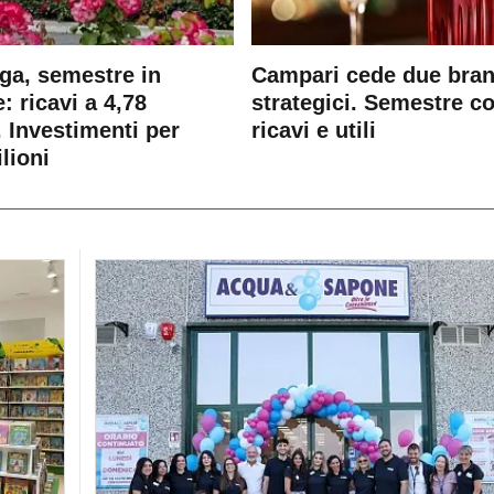
ga, semestre in
Campari cede due bra
: ricavi a 4,78
strategici. Semestre c
. Investimenti per
ricavi e utili
lioni