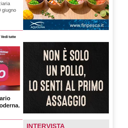
iaria
0 giugno
Vedi tutte
ario
moderna.
INTERVISTA