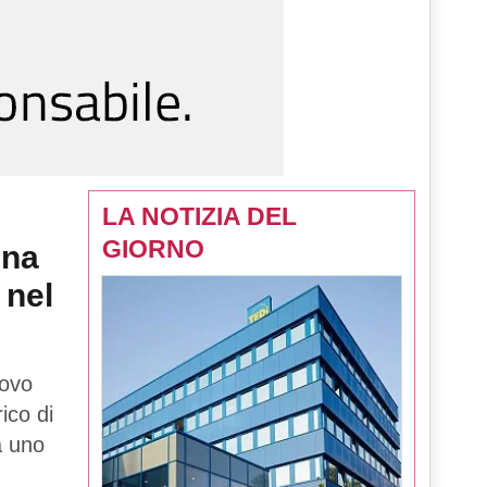
LA NOTIZIA DEL
GIORNO
una
 nel
uovo
rico di
tà uno