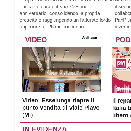
il seco
cui ha celebrato il suo 75esimo
collabo
anniversario, consolidando la propria
PanPiu
crescita e raggiungendo un fatturato lordo
diverti
superiore a 126 milioni di euro.
VIDEO
Vedi tutte
POD
Video: Esselunga riapre il
Il repa
punto vendita di viale Piave
Italia 
(Mi)
libero 
IN EVIDENZA