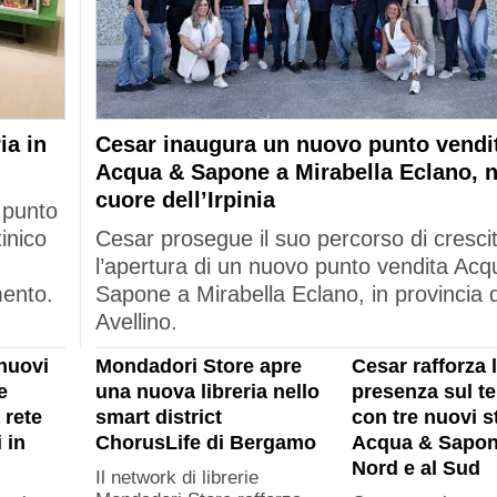
ia in
Cesar inaugura un nuovo punto vendi
Acqua & Sapone a Mirabella Eclano, n
cuore dell’Irpinia
 punto
tinico
Cesar prosegue il suo percorso di cresci
l’apertura di un nuovo punto vendita Acq
mento.
Sapone a Mirabella Eclano, in provincia d
Avellino.
nuovi
Mondadori Store apre
Cesar rafforza 
e
una nuova libreria nello
presenza sul ter
 rete
smart district
con tre nuovi s
 in
ChorusLife di Bergamo
Acqua & Sapon
Nord e al Sud
Il network di librerie