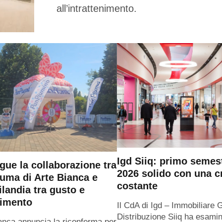
all’intrattenimento.
Igd Siiq: primo semes
gue la collaborazione tra
2026 solido con una c
uma di Arte Bianca e
costante
ilandia tra gusto e
timento
Il CdA di Igd – Immobiliare 
Distribuzione Siiq ha esamin
anca annuncia la riconferma per