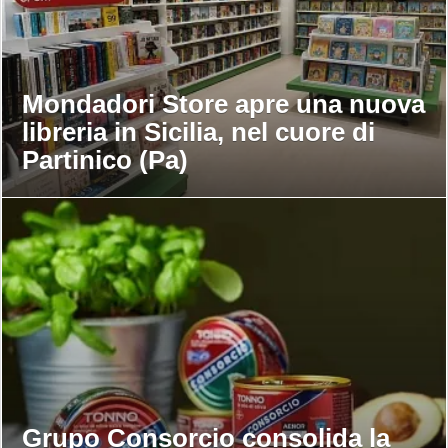
Mondadori Store apre una nuova
libreria in Sicilia, nel cuore di
Partinico (Pa)
Grupo Consorcio consolida la