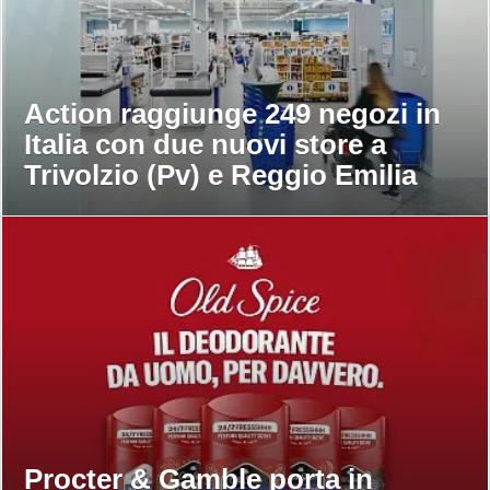
Action raggiunge 249 negozi in
Italia con due nuovi store a
Trivolzio (Pv) e Reggio Emilia
Procter & Gamble porta in