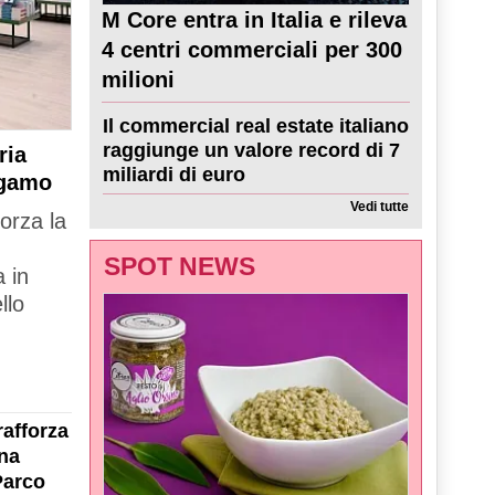
M Core entra in Italia e rileva
4 centri commerciali per 300
milioni
Il commercial real estate italiano
raggiunge un valore record di 7
ria
miliardi di euro
rgamo
Vedi tutte
forza la
SPOT NEWS
 in
llo
rafforza
na
Parco