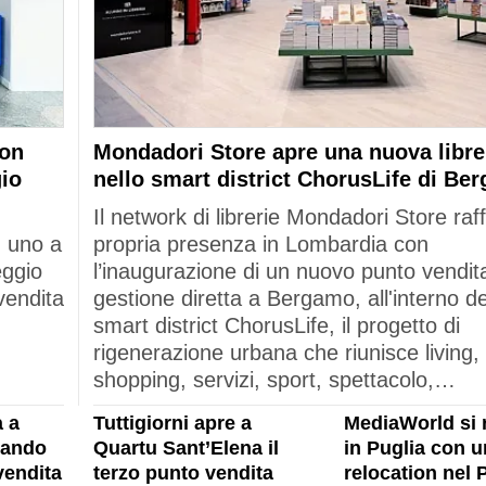
con
Mondadori Store apre una nuova libre
gio
nello smart district ChorusLife di Be
Il network di librerie Mondadori Store raf
: uno a
propria presenza in Lombardia con
eggio
l’inaugurazione di un nuovo punto vendita
vendita
gestione diretta a Bergamo, all'interno de
smart district ChorusLife, il progetto di
rigenerazione urbana che riunisce living,
shopping, servizi, sport, spettacolo,…
 a
Tuttigiorni apre a
MediaWorld si 
rando
Quartu Sant’Elena il
in Puglia con u
vendita
terzo punto vendita
relocation nel 