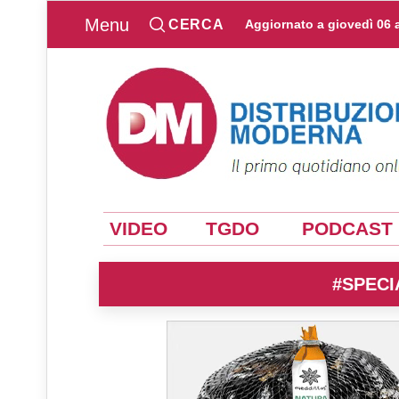
Menu
CERCA
Aggiornato a
giovedì 06 
VIDEO
TGDO
PODCAST
#SPECI