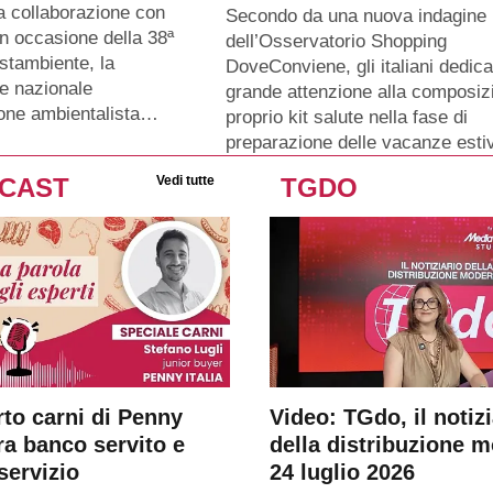
a collaborazione con
Secondo da una nuova indagine
n occasione della 38ª
dell’Osservatorio Shopping
stambiente, la
DoveConviene, gli italiani dedic
e nazionale
grande attenzione alla composiz
ione ambientalista…
proprio kit salute nella fase di
preparazione delle vacanze esti
CAST
Vedi tutte
TGDO
rto carni di Penny
Video: TGdo, il notizi
tra banco servito e
della distribuzione 
servizio
24 luglio 2026