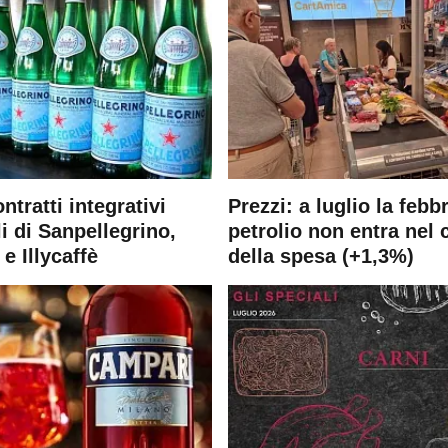
ontratti integrativi
Prezzi: a luglio la febb
i di Sanpellegrino,
petrolio non entra nel 
e Illycaffè
della spesa (+1,3%)