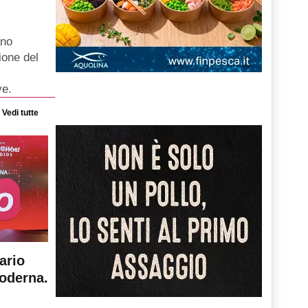
ano
ione del
ve.
Vedi tutte
ario
moderna.