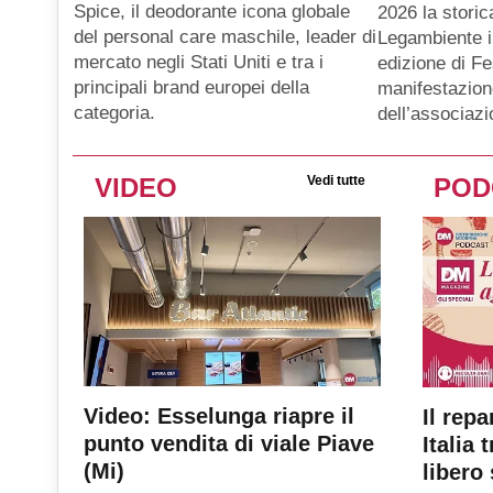
Spice, il deodorante icona globale
2026 la storic
del personal care maschile, leader di
Legambiente i
mercato negli Stati Uniti e tra i
edizione di Fe
principali brand europei della
manifestazion
categoria.
dell’associaz
VIDEO
Vedi tutte
POD
Video: Esselunga riapre il
Il repa
punto vendita di viale Piave
Italia 
(Mi)
libero 