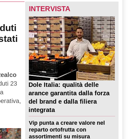
INTERVISTA
duti
stati
ealco
duti 23
Dole Italia: qualità delle
ta
arance garantita dalla forza
perativa,
del brand e dalla filiera
integrata
Vip punta a creare valore nel
reparto ortofrutta con
assortimenti su misura