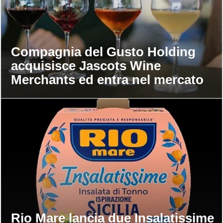
Compagnia del Gusto Holding
acquisisce Jascots Wine
Merchants ed entra nel mercato
del vino Uk
Rio Mare lancia due Insalatissime