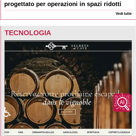
progettato per operazioni in spazi ridotti
Vedi tutte
TECNOLOGIA
♿