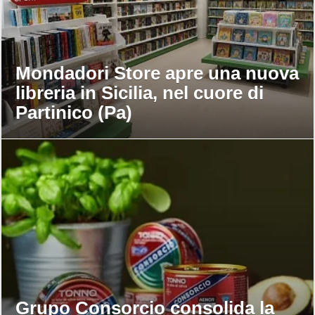
Mondadori Store apre una nuova
libreria in Sicilia, nel cuore di
Partinico (Pa)
Grupo Consorcio consolida la