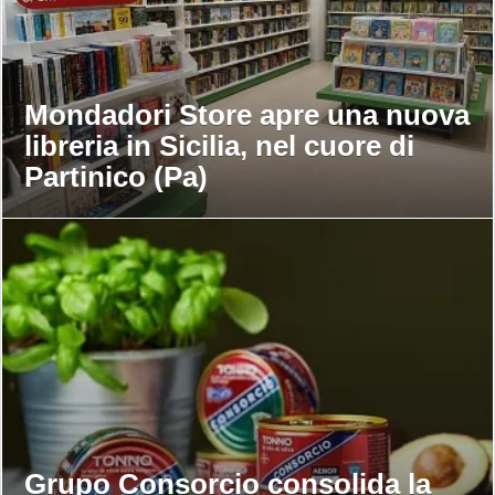
Mondadori Store apre una nuova
libreria in Sicilia, nel cuore di
Partinico (Pa)
Grupo Consorcio consolida la