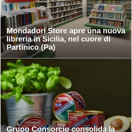
Mondadori Store apre una nuova
libreria in Sicilia, nel cuore di
Partinico (Pa)
Grupo Consorcio consolida la