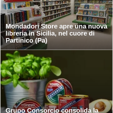
Mondadori Store apre una nuova
libreria in Sicilia, nel cuore di
Partinico (Pa)
Grupo Consorcio consolida la