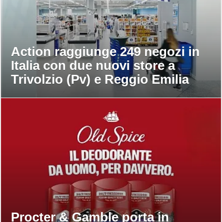
Action raggiunge 249 negozi in
Italia con due nuovi store a
Trivolzio (Pv) e Reggio Emilia
Procter & Gamble porta in