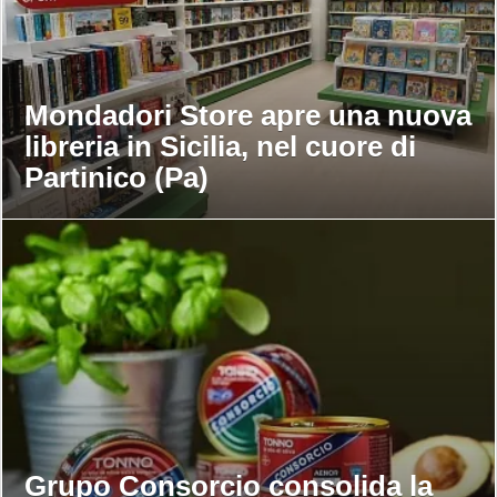
Mondadori Store apre una nuova
libreria in Sicilia, nel cuore di
Partinico (Pa)
Grupo Consorcio consolida la