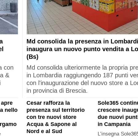
a
Md consolida la presenza in Lombardi
el
inaugura un nuovo punto vendita a L
(Bs)
a con
Md consolida ulteriormente la propria p
ua &
in Lombardia raggiungendo 187 punti ve
i
con l'inaugurazione del nuovo store a Lo
in provincia di Brescia.
 apre
Cesar rafforza la
Sole365 contin
a nello
presenza sul territorio
crescere inau
con tre nuovi store
due nuovi punt
ergamo
Acqua & Sapone al
in Campania
Nord e al Sud
e
L’insegna Sole365