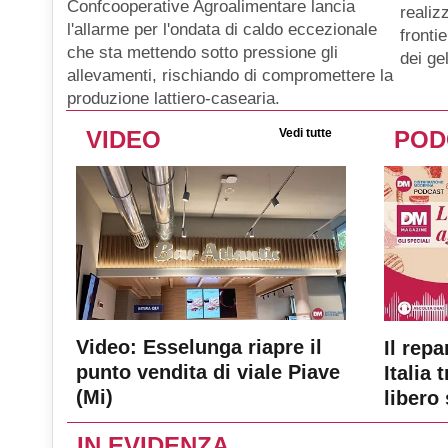
Confcooperative Agroalimentare lancia
realiz
l'allarme per l'ondata di caldo eccezionale
fronti
che sta mettendo sotto pressione gli
dei gel
allevamenti, rischiando di compromettere la
produzione lattiero-casearia.
VIDEO
Vedi tutte
POD
Video: Esselunga riapre il
Il repa
punto vendita di viale Piave
Italia 
(Mi)
libero 
IN EVIDENZA