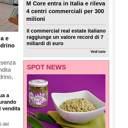
M Core entra in Italia e rileva
4 centri commerciali per 300
milioni
Il commercial real estate italiano
raggiunge un valore record di 7
a e
miliardi di euro
odrino
Vedi tutte
resenza
SPOT NEWS
ndita
drino,
ua a
gurando
i vendita
 del