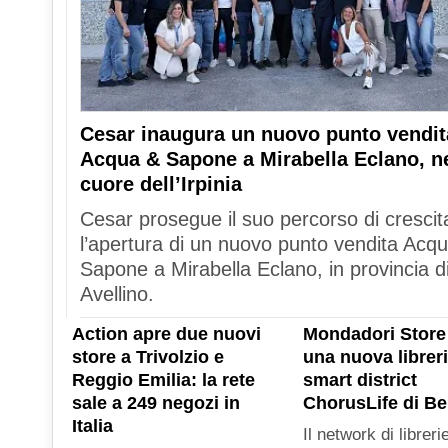
Cesar inaugura un nuovo punto vendit
Acqua & Sapone a Mirabella Eclano, n
cuore dell’Irpinia
Cesar prosegue il suo percorso di crescit
l’apertura di un nuovo punto vendita Acq
Sapone a Mirabella Eclano, in provincia d
Avellino.
Action apre due nuovi
Mondadori Store
store a Trivolzio e
una nuova libreri
Reggio Emilia: la rete
smart district
sale a 249 negozi in
ChorusLife di B
Italia
Il network di libreri