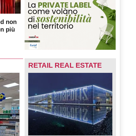
nd non
on più
RETAIL REAL ESTATE