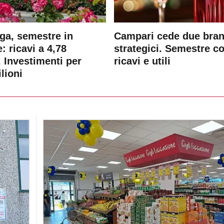
ga, semestre in
Campari cede due bra
: ricavi a 4,78
strategici. Semestre c
. Investimenti per
ricavi e utili
lioni