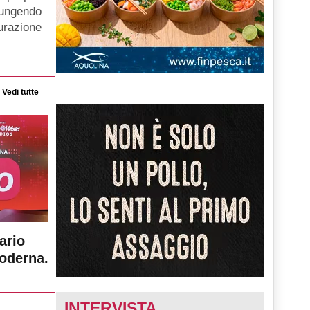
iungendo
gurazione
Vedi tutte
ario
moderna.
INTERVISTA