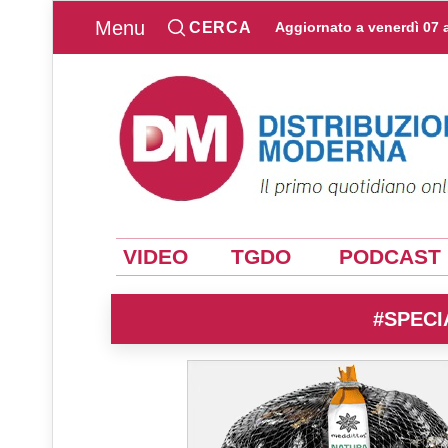
Menu
CERCA
Aggiornato a
venerdì 07 
VIDEO
TGDO
PODCAST
#SPECI