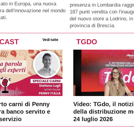
zato in Europa, una nuova
presenza in Lombardia ragg
era dell'innovazione nel mondo
187 punti vendita con l'inau
ati.
del nuovo store a Lodrino, in
provincia di Brescia.
CAST
Vedi tutte
TGDO
rto carni di Penny
Video: TGdo, il notizi
tra banco servito e
della distribuzione 
servizio
24 luglio 2026