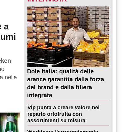
e a
sumi
eken
no
Dole Italia: qualità delle
a nelle
arance garantita dalla forza
del brand e dalla filiera
integrata
Vip punta a creare valore nel
reparto ortofrutta con
assortimenti su misura
Worldcoo: l'arrotondamento