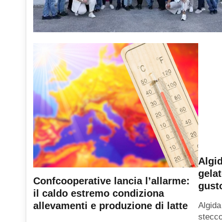
Algid
gelat
Confcooperative lancia l’allarme:
gusto
il caldo estremo condiziona
allevamenti e produzione di latte
Algida
stecco