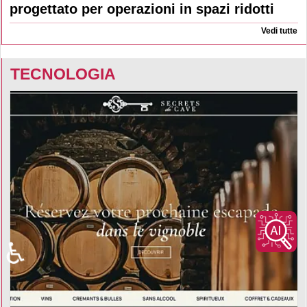
progettato per operazioni in spazi ridotti
Vedi tutte
TECNOLOGIA
♿