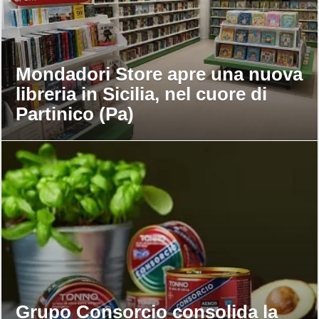
Mondadori Store apre una nuova
libreria in Sicilia, nel cuore di
Partinico (Pa)
Grupo Consorcio consolida la