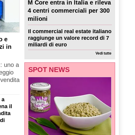
M Core entra in Italia e rileva
4 centri commerciali per 300
milioni
Il commercial real estate italiano
raggiunge un valore record di 7
o e
miliardi di euro
zi in
Vedi tutte
e: uno a
SPOT NEWS
Reggio
 vendita
 a
na il
dita
di