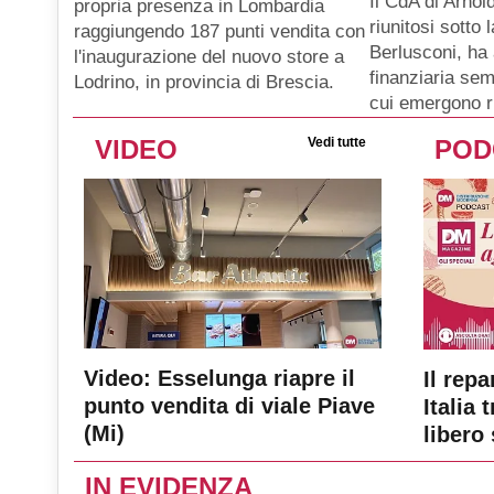
Il CdA di Arnol
propria presenza in Lombardia
riunitosi sotto
raggiungendo 187 punti vendita con
Berlusconi, ha 
l'inaugurazione del nuovo store a
finanziaria se
Lodrino, in provincia di Brescia.
cui emergono ri
VIDEO
Vedi tutte
POD
Video: Esselunga riapre il
Il repa
punto vendita di viale Piave
Italia 
(Mi)
libero 
IN EVIDENZA