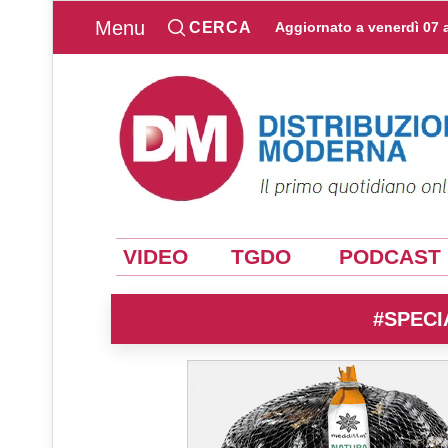
Menu
CERCA
Aggiornato a
venerdì 07 
VIDEO
TGDO
PODCAST
#SPECI