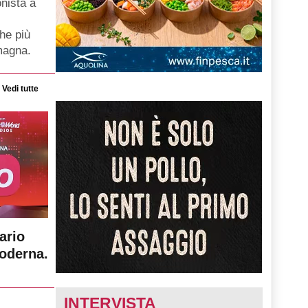
nista a
he più
magna.
Vedi tutte
ario
moderna.
INTERVISTA