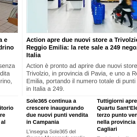
a e
Action apre due nuovi store a Trivolzi
drino
Reggio Emilia: la rete sale a 249 nego
Italia
esenza
Action è pronto ad aprire due nuovi stor
dita
Trivolzio, in provincia di Pavia, e uno a 
rino,
Emilia, portando il numero totale di punti
in Italia a 249.
Sole365 continua a
Tuttigiorni apre
itorio
crescere inaugurando
Quartu Sant’Ele
re
due nuovi punti vendita
terzo punto ven
al
in Campania
nella provincia 
Cagliari
L’insegna Sole365 del