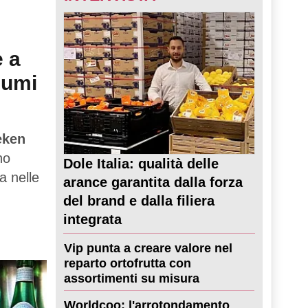
e a
sumi
eken
no
Dole Italia: qualità delle
a nelle
arance garantita dalla forza
del brand e dalla filiera
integrata
Vip punta a creare valore nel
reparto ortofrutta con
assortimenti su misura
Worldcoo: l'arrotondamento