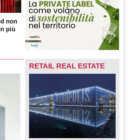
nd non
on più
RETAIL REAL ESTATE