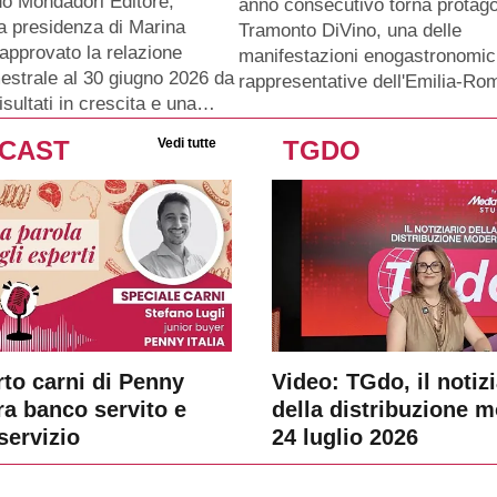
do Mondadori Editore,
anno consecutivo torna protago
 la presidenza di Marina
Tramonto DiVino, una delle
approvato la relazione
manifestazioni enogastronomic
mestrale al 30 giugno 2026 da
rappresentative dell'Emilia-Ro
sultati in crescita e una…
CAST
Vedi tutte
TGDO
rto carni di Penny
Video: TGdo, il notizi
tra banco servito e
della distribuzione 
servizio
24 luglio 2026