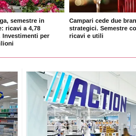
ga, semestre in
Campari cede due bra
: ricavi a 4,78
strategici. Semestre c
. Investimenti per
ricavi e utili
lioni