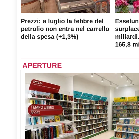
Prezzi: a luglio la febbre del
Esselun
petrolio non entra nel carrello
surplace
della spesa (+1,3%)
miliardi
165,8 mi
APERTURE