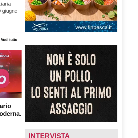
iaria
0 giugno
Vedi tutte
ario
moderna.
INTERVISTA