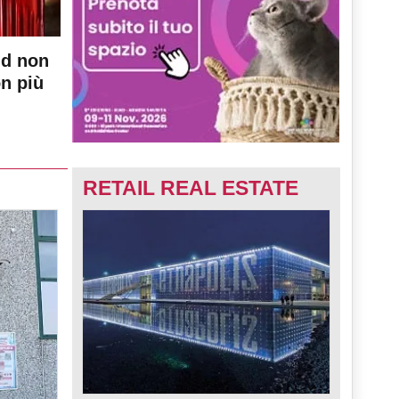
nd non
on più
RETAIL REAL ESTATE