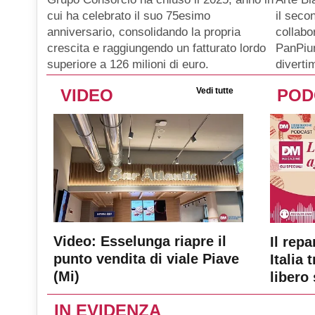
il seco
cui ha celebrato il suo 75esimo
collabo
anniversario, consolidando la propria
PanPiu
crescita e raggiungendo un fatturato lordo
diverti
superiore a 126 milioni di euro.
VIDEO
Vedi tutte
POD
Video: Esselunga riapre il
Il repa
punto vendita di viale Piave
Italia 
(Mi)
libero 
IN EVIDENZA