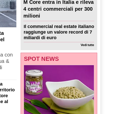
M Core entra in Italia e rileva
4 centri commerciali per 300
milioni
Il commercial real estate italiano
raggiunge un valore record di 7
ta
miliardi di euro
el
Vedi tutte
ta con
SPOT NEWS
ua &
i
la
ritorio
tore
e al