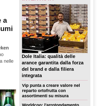
e a
sumi
eken
no
Dole Italia: qualità delle
a nelle
arance garantita dalla forza
del brand e dalla filiera
integrata
Vip punta a creare valore nel
reparto ortofrutta con
assortimenti su misura
Worldcoo: l'arrotondamento