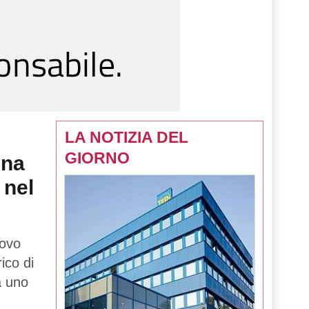
LA NOTIZIA DEL
GIORNO
una
 nel
uovo
rico di
tà uno