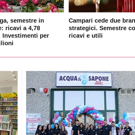
ga, semestre in
Campari cede due bra
: ricavi a 4,78
strategici. Semestre c
. Investimenti per
ricavi e utili
lioni