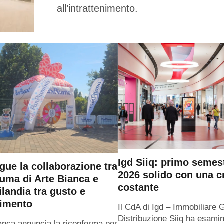
all’intrattenimento.
Igd Siiq: primo semes
gue la collaborazione tra
2026 solido con una c
uma di Arte Bianca e
costante
ilandia tra gusto e
timento
Il CdA di Igd – Immobiliare 
Distribuzione Siiq ha esamin
anca annuncia la riconferma per