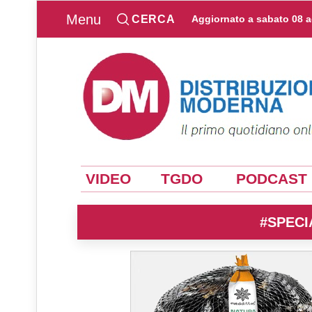
Menu
CERCA
Aggiornato a
sabato 08 
VIDEO
TGDO
PODCAST
#SPECI