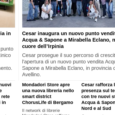
ia in
Cesar inaugura un nuovo punto vendi
Acqua & Sapone a Mirabella Eclano, n
cuore dell’Irpinia
 punto
tinico
Cesar prosegue il suo percorso di cresci
l’apertura di un nuovo punto vendita Acq
mento.
Sapone a Mirabella Eclano, in provincia d
Avellino.
nuovi
Mondadori Store apre
Cesar rafforza 
e
una nuova libreria nello
presenza sul ter
 rete
smart district
con tre nuovi s
 in
ChorusLife di Bergamo
Acqua & Sapon
Nord e al Sud
Il network di librerie