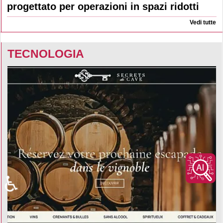
progettato per operazioni in spazi ridotti
Vedi tutte
TECNOLOGIA
♿