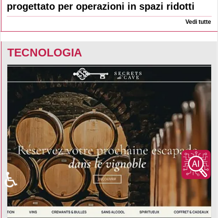
progettato per operazioni in spazi ridotti
Vedi tutte
TECNOLOGIA
♿