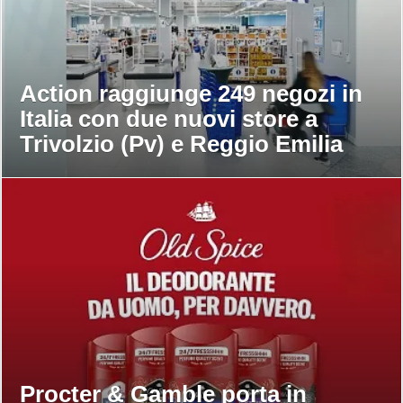
Action raggiunge 249 negozi in
Italia con due nuovi store a
Trivolzio (Pv) e Reggio Emilia
Procter & Gamble porta in