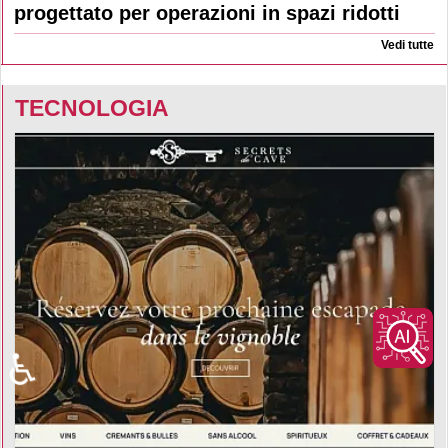
progettato per operazioni in spazi ridotti
Vedi tutte
TECNOLOGIA
♿