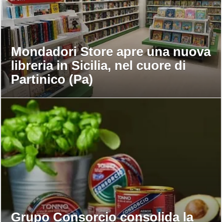
Mondadori Store apre una nuova
libreria in Sicilia, nel cuore di
Partinico (Pa)
Grupo Consorcio consolida la