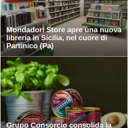
Mondadori Store apre una nuova
libreria in Sicilia, nel cuore di
Partinico (Pa)
Grupo Consorcio consolida la