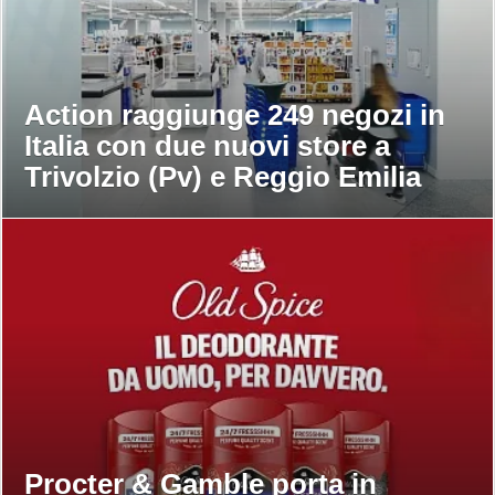
Action raggiunge 249 negozi in
Italia con due nuovi store a
Trivolzio (Pv) e Reggio Emilia
Procter & Gamble porta in